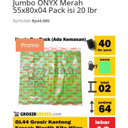
Jumbo ONYX Merah
55x80x04 Pack isi 20 lbr
Harga
Harga
Rp
70.000
Rp
44.080
aslinya
saat
adalah:
ini
Rp70.000.
adalah:
Promo
Rp44.080.