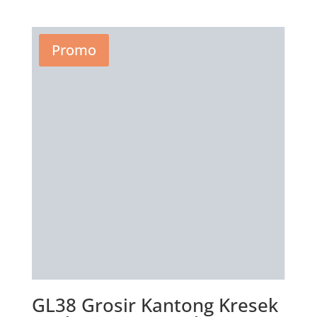
aslinya
saat
adalah:
ini
Rp50.500.
adalah:
Promo
Rp30.800.
GL38 Grosir Kantong Kresek