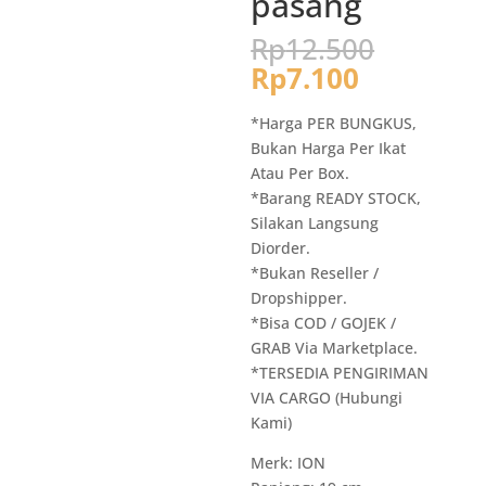
pasang
Harga
Rp
12.500
aslinya
Harga
Rp
7.100
adalah:
saat
Rp12.5
ini
*Harga PER BUNGKUS,
adalah:
Bukan Harga Per Ikat
Rp7.100.
Atau Per Box.
*Barang READY STOCK,
Silakan Langsung
Diorder.
*Bukan Reseller /
Dropshipper.
*Bisa COD / GOJEK /
GRAB Via Marketplace.
*TERSEDIA PENGIRIMAN
VIA CARGO (Hubungi
Kami)
Merk: ION