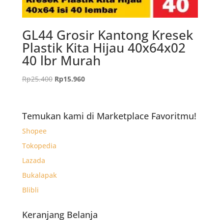
GL44 Grosir Kantong Kresek
Plastik Kita Hijau 40x64x02
40 lbr Murah
Harga
Harga
Rp
25.400
Rp
15.960
aslinya
saat
adalah:
ini
Rp25.400.
adalah:
Temukan kami di Marketplace Favoritmu!
Rp15.960.
Shopee
Tokopedia
Lazada
Bukalapak
Blibli
Keranjang Belanja