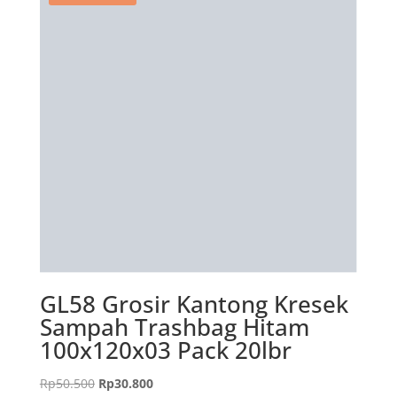
GL58 Grosir Kantong Kresek
Sampah Trashbag Hitam
100x120x03 Pack 20lbr
Harga
Harga
Rp
50.500
Rp
30.800