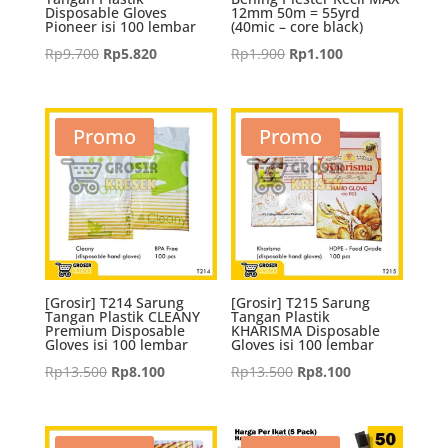
Disposable Gloves
12mm 50m = 55yrd
Pioneer isi 100 lembar
(40mic – core black)
Harga
Harga
Harga
Harga
Rp
9.700
Rp
5.820
Rp
1.900
Rp
1.100
aslinya
saat
aslinya
saat
adalah:
ini
adalah:
ini
Rp9.700.
adalah:
Rp1.900.
adalah:
Promo
Promo
Rp5.820.
Rp1.100.
[Grosir] T214 Sarung
[Grosir] T215 Sarung
Tangan Plastik CLEANY
Tangan Plastik
Premium Disposable
KHARISMA Disposable
Gloves isi 100 lembar
Gloves isi 100 lembar
Harga
Harga
Harga
Harga
Rp
13.500
Rp
8.100
Rp
13.500
Rp
8.100
aslinya
saat
aslinya
saat
adalah:
ini
adalah:
ini