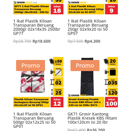
1 Ikat Plastik Kiloan
1 Ikat Plastik Kiloan
Transparan Beruang
Transparan Beruang
2000gr 02x18x35 250lbr
250gr 02x9x20 isi 50
GP77
GP07
Harga
Harga
Harga
Harga
Rp
28.700
Rp
18.600
Rp
7.500
Rp
4.300
aslinya
saat
aslinya
saat
adalah:
ini
adalah:
ini
Rp28.700.
adalah:
Rp7.500.
adalah:
Promo
Promo
Rp18.600.
Rp4.300.
1 Ikat Plastik Kiloan
GK71 Grosir Kantong
Transparan Beruang
Plastik Kresek KBS Hitam
500gr 02x12x25 isi 50
100x120cm isi 20 lbr
GP01
Harga
Harga
Rp
61.400
Rp
36.200