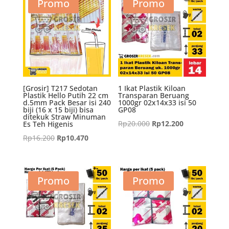
Rp13.500.
adalah:
Rp13.500.
adalah:
Promo
Promo
Rp8.100.
Rp8.100.
[Grosir] T217 Sedotan
1 Ikat Plastik Kiloan
Plastik Hello Putih 22 cm
Transparan Beruang
d.5mm Pack Besar isi 240
1000gr 02x14x33 isi 50
biji (16 x 15 biji) bisa
GP08
ditekuk Straw Minuman
Harga
Harga
Rp
20.000
Rp
12.200
Es Teh Higenis
aslinya
saat
Harga
Harga
Rp
16.200
Rp
10.470
adalah:
ini
aslinya
saat
Rp20.000.
adalah:
adalah:
ini
Rp12.200.
Rp16.200.
adalah:
Promo
Promo
Rp10.470.