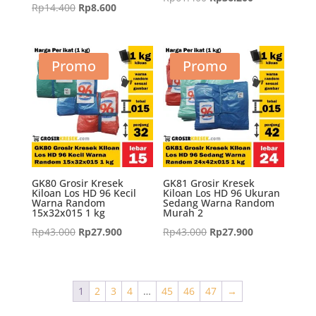
Harga
Harga
Rp
14.400
Rp
8.600
aslinya
saat
aslinya
saat
adalah:
ini
adalah:
ini
Rp61.400.
adalah:
Rp14.400.
adalah:
Promo
Promo
Rp36.200.
Rp8.600.
GK80 Grosir Kresek
GK81 Grosir Kresek
Kiloan Los HD 96 Kecil
Kiloan Los HD 96 Ukuran
Warna Random
Sedang Warna Random
15x32x015 1 kg
Murah 2
Harga
Harga
Harga
Harga
Rp
43.000
Rp
27.900
Rp
43.000
Rp
27.900
aslinya
saat
aslinya
saat
adalah:
ini
adalah:
ini
Rp43.000.
adalah:
Rp43.000.
adalah:
1
2
3
4
…
45
46
47
→
Rp27.900.
Rp27.900.