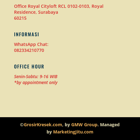
Office Royal Cityloft RCL 0102-0103, Royal
Residence, Surabaya
60215
INFORMASI
WhatsApp Chat:
082334210770
OFFICE HOUR
Senin-Sabtu: 9-16 WIB
*by appointment only
©
GrosirKresek.com
, by
GMW Group
. Managed
by
MarketingJitu.com