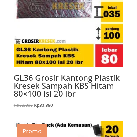
GL36 Grosir Kantong Plastik
Kresek Sampah KBS Hitam
80×100 isi 20 lbr
Harga
Harga
Rp
53.800
Rp
33.350
aslinya
saat
adalah:
ini
Rp53.800.
adalah:
Promo
Rp33.350.