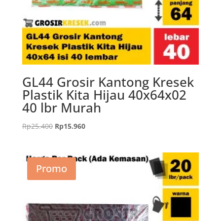
GL44 Grosir Kantong Kresek
Plastik Kita Hijau 40x64x02
40 lbr Murah
Harga
Harga
Rp
25.400
Rp
15.960
aslinya
saat
adalah:
ini
Rp25.400.
adalah:
Promo
Rp15.960.