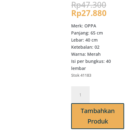
Harga
Rp
47.300
aslinya
Harga
Rp
27.880
adalah:
saat
Rp47.3
ini
Merk: OPPA
adalah:
Panjang: 65 cm
Rp27.88
Lebar: 40 cm
Ketebalan: 02
Warna: Merah
Isi per bungkus: 40
lembar
Stok 41183
Kuantitas
GL55
Grosir
Tambahkan
Kantong
Kresek
Produk
OPPA
Warna