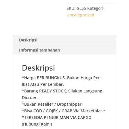
Merah
40x65x02
SKU:
GL55
Kategori:
isi
Uncategorized
40
lbr
Deskripsi
Informasi tambahan
Deskripsi
*Harga PER BUNGKUS, Bukan Harga Per
Ikat Atau Per Lembar.
*Barang READY STOCK, Silakan Langsung
Diorder.
*Bukan Reseller / Dropshipper.
*Bisa COD / GOJEK / GRAB Via Marketplace.
*TERSEDIA PENGIRIMAN VIA CARGO
(Hubungi Kami)