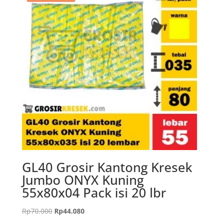
GL40 Grosir Kantong Kresek
Jumbo ONYX Kuning
55x80x04 Pack isi 20 lbr
Harga
Harga
Rp
70.000
Rp
44.080