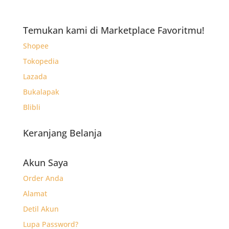
aslinya
saat
adalah:
ini
Rp70.000.
adalah:
Temukan kami di Marketplace Favoritmu!
Rp44.080.
Shopee
Tokopedia
Lazada
Bukalapak
Blibli
Keranjang Belanja
Akun Saya
Order Anda
Alamat
Detil Akun
Lupa Password?