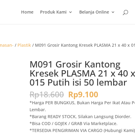
Home
Produk Kami
Belanja Online
masan-
/
Plastik
/ M091 Grosir Kantong Kresek PLASMA 21 x 40 x 0
M091 Grosir Kantong
Kresek PLASMA 21 x 40 
015 Putih isi 50 lembar
Harga
Harga
Rp
18.600
Rp
9.100
aslinya
saat
*Harga PER BUNGKUS, Bukan Harga Per Ikat Atau P
adalah:
ini
Lembar.
Rp18.600.
adalah:
*Barang READY STOCK, Silakan Langsung Diorder.
Rp9.100.
*Bisa COD / GOJEK / GRAB Via Marketplace.
*TERSEDIA PENGIRIMAN VIA CARGO (Hubungi Kami