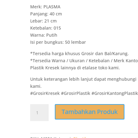
Merk: PLASMA
Panjang: 40 cm
Lebar: 21 cm
Ketebalan: 015
Warna: Putih
Isi per bungkus: 50 lembar
*Tersedia harga khusus Grosir dan Bal/Karung.
*Tersedia Warna / Ukuran / Ketebalan / Merk Kant
Plastik Kresek lainnya di etalase toko kami.
Untuk keterangan lebih lanjut dapat menghubungi
kami.
#GrosirKresek #GrosirPlastik #GrosirKantongPlasti
Kuantitas
Tambahkan Produk
M091
Grosir
Kantong
Kresek