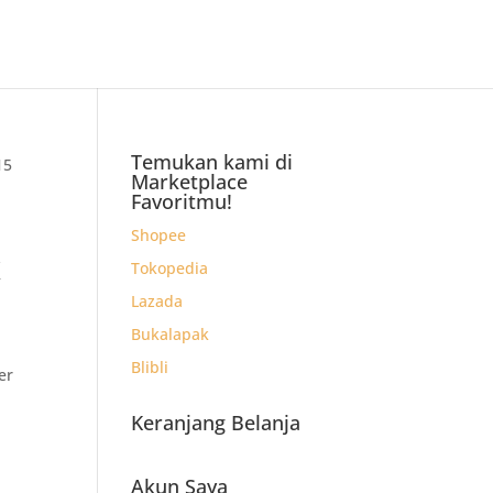
Temukan kami di
15
Marketplace
Favoritmu!
Shopee
x
Tokopedia
Lazada
Bukalapak
Blibli
er
Keranjang Belanja
)
Akun Saya