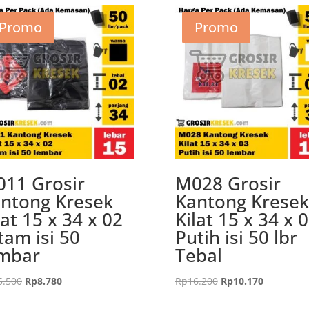
Promo
Promo
11 Grosir
M028 Grosir
ntong Kresek
Kantong Kresek
lat 15 x 34 x 02
Kilat 15 x 34 x 
tam isi 50
Putih isi 50 lbr
mbar
Tebal
Harga
Harga
Harga
Harga
5.500
Rp
8.780
Rp
16.200
Rp
10.170
aslinya
saat
aslinya
saat