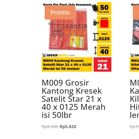
Promo
M009 Grosir
M0
Kantong Kresek
Ka
Satelit Star 21 x
Ki
40 x 0125 Merah
Hi
isi 50lbr
le
Harga
Harga
Rp
8.900
Rp
5.020
Rp
1
aslinya
saat