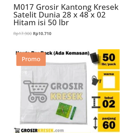
M017 Grosir Kantong Kresek
Satelit Dunia 28 x 48 x 02
Hitam isi 50 lbr
Harga
Harga
Rp
17.900
Rp
10.710
aslinya
saat
adalah:
ini
Rp17.900.
adalah:
Promo
Rp10.710.