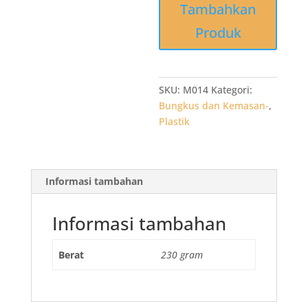
Tambahkan
Kantong
Kresek
Produk
Kilat
21
x
42
SKU:
M014
Kategori:
x
Bungkus dan Kemasan-
,
02
Plastik
Hitam
isi
50
Informasi tambahan
lembar
Informasi tambahan
Berat
230 gram