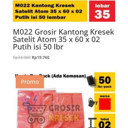
M022 Grosir Kantong Kresek
Satelit Atom 35 x 60 x 02
Putih isi 50 lbr
Harga
Harga
Rp
33.000
Rp
19.760
aslinya
saat
adalah:
ini
Rp33.000.
adalah:
Promo
Rp19.760.