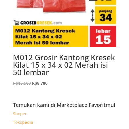
M012 Grosir Kantong Kresek
Kilat 15 x 34 x 02 Merah isi
50 lembar
Harga
Harga
Rp
15.500
Rp
8.780
aslinya
saat
adalah:
ini
Rp15.500.
adalah:
Temukan kami di Marketplace Favoritmu!
Rp8.780.
Shopee
Tokopedia