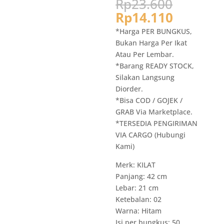
Harga
Rp
23.600
aslinya
Harga
Rp
14.110
adalah:
saat
*Harga PER BUNGKUS,
Rp23.6
ini
Bukan Harga Per Ikat
adalah:
Atau Per Lembar.
Rp14.11
*Barang READY STOCK,
Silakan Langsung
Diorder.
*Bisa COD / GOJEK /
GRAB Via Marketplace.
*TERSEDIA PENGIRIMAN
VIA CARGO (Hubungi
Kami)
Merk: KILAT
Panjang: 42 cm
Lebar: 21 cm
Ketebalan: 02
Warna: Hitam
Isi per bungkus: 50