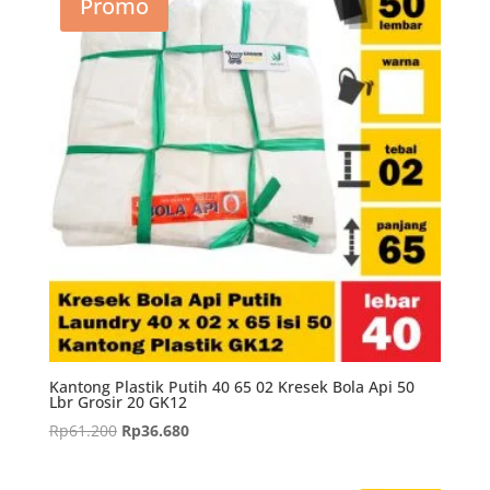
Promo
Rp18.810.
Kantong Plastik Putih 40 65 02 Kresek Bola Api 50
Lbr Grosir 20 GK12
Harga
Harga
Rp
61.200
Rp
36.680
aslinya
saat
adalah:
ini