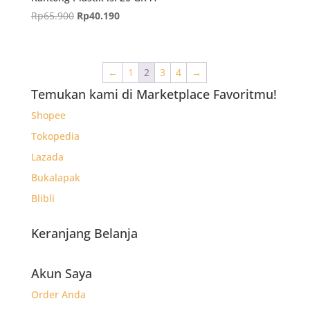
Harga
Harga
Rp
65.900
Rp
40.190
aslinya
saat
adalah:
ini
Rp65.900.
adalah:
←
1
2
3
4
→
Rp40.190.
Temukan kami di Marketplace Favoritmu!
Shopee
Tokopedia
Lazada
Bukalapak
Blibli
Keranjang Belanja
Akun Saya
Order Anda