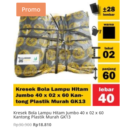
Rp61.200.
adalah:
Promo
Rp36.680.
Kresek Bola Lampu Hitam Jumbo 40 x 02 x 60
Kantong Plastik Murah GK13
Harga
Harga
Rp
30.900
Rp
18.810
aslinya
saat