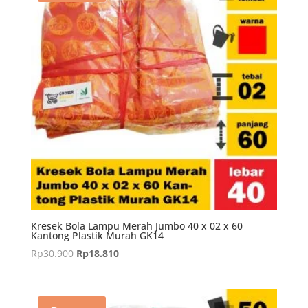
Kresek Bola Lampu Merah Jumbo 40 x 02 x 60
Kantong Plastik Murah GK14
Harga
Harga
Rp
30.900
Rp
18.810
aslinya
saat
adalah:
ini
Rp30.900.
adalah: