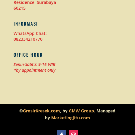
Residence, Surabaya
60215
INFORMASI
WhatsApp Chat:
082334210770
OFFICE HOUR
Senin-Sabtu: 9-16 WIB
*by appointment only
©
GrosirKresek.com
, by
GMW Group
. Managed
by
MarketingJitu.com