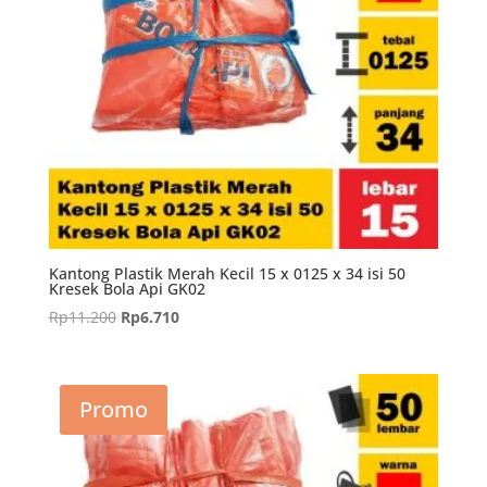
Kantong Plastik Merah Kecil 15 x 0125 x 34 isi 50
Kresek Bola Api GK02
Harga
Harga
Rp
11.200
Rp
6.710
aslinya
saat
adalah:
ini
Rp11.200.
adalah:
Promo
Rp6.710.