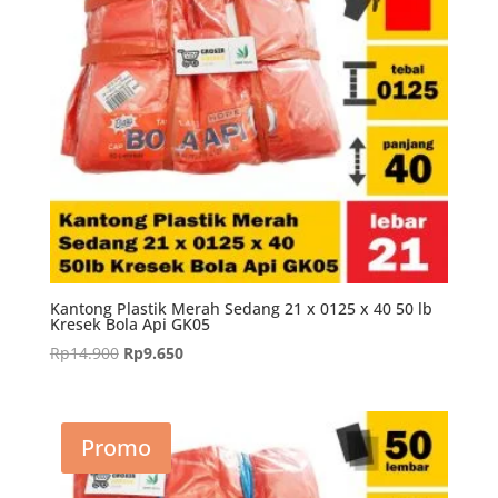
Kantong Plastik Merah Sedang 21 x 0125 x 40 50 lb
Kresek Bola Api GK05
Harga
Harga
Rp
14.900
Rp
9.650
aslinya
saat
adalah:
ini
Rp14.900.
adalah:
Promo
Rp9.650.