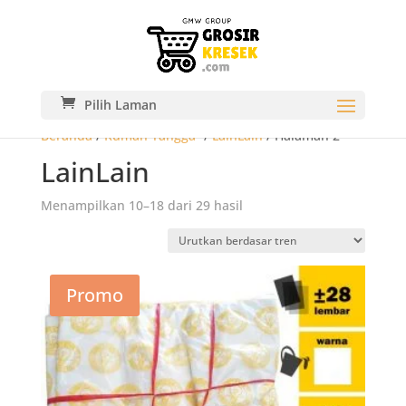
Pilih Laman
Beranda
/
Rumah Tangga-
/
LainLain
/ Halaman 2
LainLain
Diurutkan
Menampilkan 10–18 dari 29 hasil
menurut
popularitas
Promo