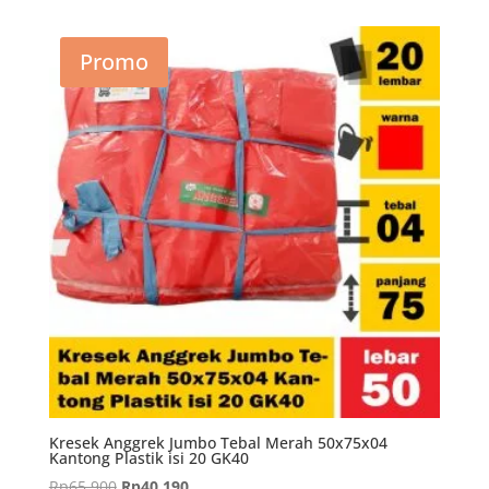
adalah:
ini
Rp30.900.
adalah:
Promo
Rp18.810.
Kresek Anggrek Jumbo Tebal Merah 50x75x04
Kantong Plastik isi 20 GK40
Harga
Harga
Rp
65.900
Rp
40.190