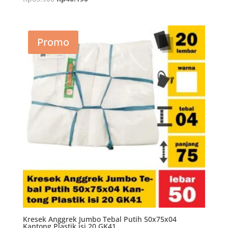
aslinya
saat
adalah:
ini
Rp65.900.
adalah:
Promo
Rp40.190.
Kresek Anggrek Jumbo Tebal Putih 50x75x04
Kantong Plastik isi 20 GK41