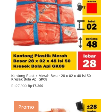
Kantong Plastik Merah Besar 28 x 02 x 48 isi 50
Kresek Bola Api GK08
Harga
Harga
Rp
27.900
Rp
17.260
aslinya
saat
adalah:
ini
Rp27.900.
adalah:
Promo
Rp17.260.