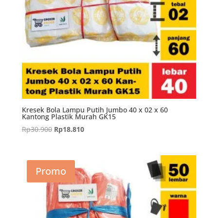
Kresek Bola Lampu Putih Jumbo 40 x 02 x 60
Kantong Plastik Murah GK15
Harga
Harga
Rp
30.900
Rp
18.810
aslinya
saat
adalah:
ini
Rp30.900.
adalah:
Promo
Rp18.810.