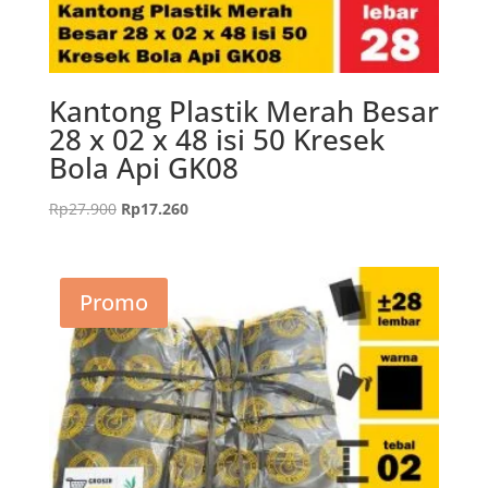
Kantong Plastik Merah Besar
28 x 02 x 48 isi 50 Kresek
Bola Api GK08
Harga
Harga
Rp
27.900
Rp
17.260
aslinya
saat
adalah:
ini
Rp27.900.
adalah:
Promo
Rp17.260.