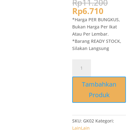
Harga
Rp
11.200
aslinya
Harga
Rp
6.710
adalah:
saat
*Harga PER BUNGKUS,
Rp11.2
ini
Bukan Harga Per Ikat
adalah:
Atau Per Lembar.
Rp6.710.
*Barang READY STOCK,
Silakan Langsung
Kuantitas
Kantong
Plastik
Tambahkan
Merah
Kecil
Produk
15
x
0125
x
SKU:
GK02
Kategori:
34
LainLain
isi