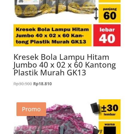
Kresek Bola Lampu Hitam
Jumbo 40 x 02 x 60 Kantong
Plastik Murah GK13
Harga
Harga
Rp
30.900
Rp
18.810
aslinya
saat
adalah:
ini
Rp30.900.
adalah:
Promo
Rp18.810.