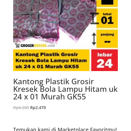
Kantong Plastik Grosir
Kresek Bola Lampu Hitam uk
24 x 01 Murah GK55
Harga
Harga
Rp
4.200
Rp
2.470
aslinya
saat
adalah:
ini
Rp4.200.
adalah:
Temukan kami di Marketplace Favoritmu!