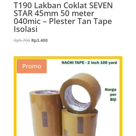
T190 Lakban Coklat SEVEN
STAR 45mm 50 meter
040mic – Plester Tan Tape
Isolasi
Harga
Harga
Rp
5.700
Rp
3.400
aslinya
saat
adalah:
ini
Rp5.700.
adalah:
Promo
Rp3.400.