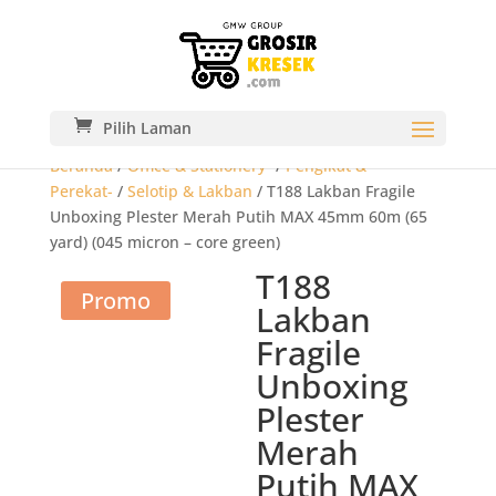
Pilih Laman
Beranda
/
Office & Stationery-
/
Pengikat &
Perekat-
/
Selotip & Lakban
/ T188 Lakban Fragile
Unboxing Plester Merah Putih MAX 45mm 60m (65
yard) (045 micron – core green)
T188
Promo
Lakban
Fragile
Unboxing
Plester
Merah
Putih MAX