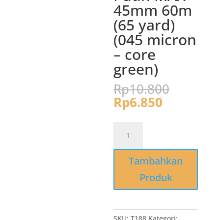
45mm 60m
(65 yard)
(045 micron
– core
green)
Harga
Rp
10.800
aslinya
Harga
Rp
6.850
adalah:
saat
Rp10.8
ini
Kuantitas
adalah:
T188
Rp6.850.
Lakban
Tambahkan
Fragile
Unboxing
Produk
Plester
Merah
Putih
MAX
SKU:
T188
Kategori: