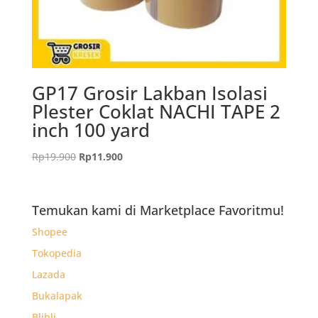
GP17 Grosir Lakban Isolasi
Plester Coklat NACHI TAPE 2
inch 100 yard
Harga
Harga
Rp
19.900
Rp
11.900
aslinya
saat
adalah:
ini
Rp19.900.
adalah:
Temukan kami di Marketplace Favoritmu!
Rp11.900.
Shopee
Tokopedia
Lazada
Bukalapak
Blibli