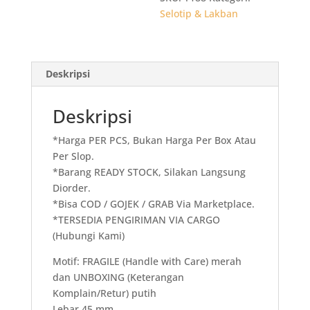
45mm
Selotip & Lakban
60m
(65
yard)
Deskripsi
(045
micron
-
Deskripsi
core
green)
*Harga PER PCS, Bukan Harga Per Box Atau
Per Slop.
*Barang READY STOCK, Silakan Langsung
Diorder.
*Bisa COD / GOJEK / GRAB Via Marketplace.
*TERSEDIA PENGIRIMAN VIA CARGO
(Hubungi Kami)
Motif: FRAGILE (Handle with Care) merah
dan UNBOXING (Keterangan
Komplain/Retur) putih
Lebar 45 mm