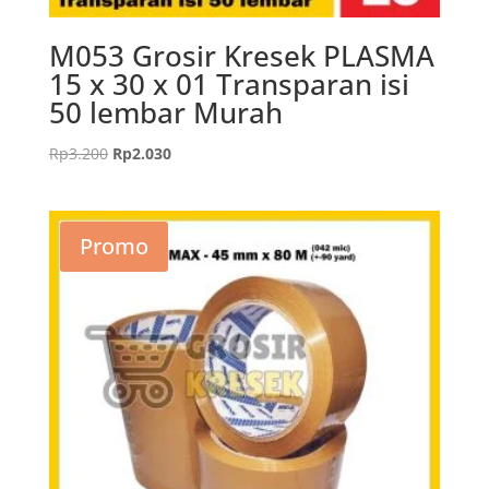
M053 Grosir Kresek PLASMA
15 x 30 x 01 Transparan isi
50 lembar Murah
Harga
Harga
Rp
3.200
Rp
2.030
aslinya
saat
adalah:
ini
Rp3.200.
adalah:
Promo
Rp2.030.