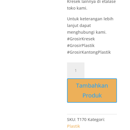
Kresek lainnya di etalase
toko kami.
Untuk keterangan lebih
lanjut dapat
menghubungi kami.
#GrosirKresek
#GrosirPlastik
#GrosirKantongPlastik
Kuantitas
T170
Thin
Tambahkan
Wall
Victory
Produk
Rectangle
ukuran
200
ml
SKU:
T170
Kategori:
-
Plastik