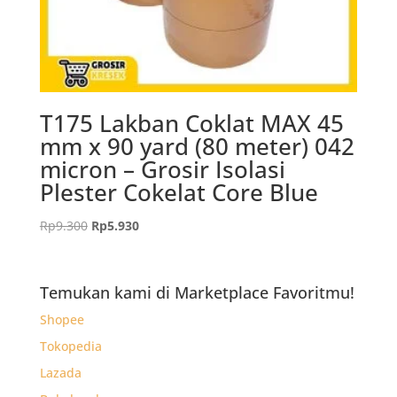
T175 Lakban Coklat MAX 45
mm x 90 yard (80 meter) 042
micron – Grosir Isolasi
Plester Cokelat Core Blue
Harga
Harga
Rp
9.300
Rp
5.930
aslinya
saat
adalah:
ini
Rp9.300.
adalah:
Temukan kami di Marketplace Favoritmu!
Rp5.930.
Shopee
Tokopedia
Lazada