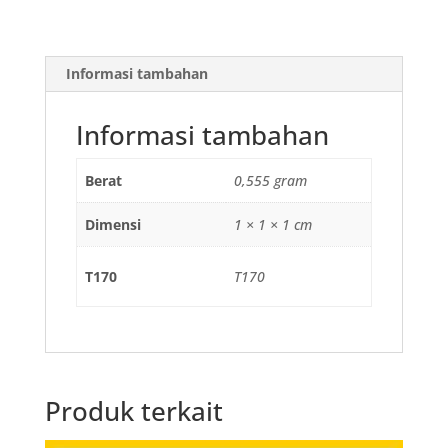
Food
Container
Kotak
Informasi tambahan
Nasi
Thinwall
isi
Informasi tambahan
25
pcs
Berat
0,555 gram
Dimensi
1 × 1 × 1 cm
T170
T170
Produk terkait