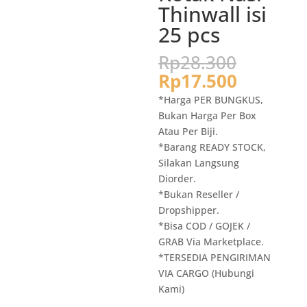
Thinwall isi
25 pcs
Harga
Rp
28.300
aslinya
Harga
Rp
17.500
adalah:
saat
*Harga PER BUNGKUS,
Rp28.3
ini
Bukan Harga Per Box
adalah:
Atau Per Biji.
Rp17.50
*Barang READY STOCK,
Silakan Langsung
Diorder.
*Bukan Reseller /
Dropshipper.
*Bisa COD / GOJEK /
GRAB Via Marketplace.
*TERSEDIA PENGIRIMAN
VIA CARGO (Hubungi
Kami)