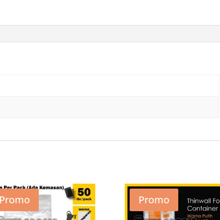
1000ml
1L
isi
25
Thinwall
Wadah
Grosir
Promo
Promo