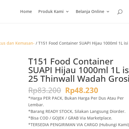
Home
Produk Kami
Belanja Online
kus dan Kemasan-
/ T151 Food Container SUAPI Hijau 1000ml 1L isi
T151 Food Container
SUAPI Hijau 1000ml 1L is
25 Thinwall Wadah Gros
Harga
Harga
Rp
83.200
Rp
48.230
aslinya
saat
*Harga PER PACK, Bukan Harga Per Dus Atau Per
adalah:
ini
Lembar.
Rp83.200.
adalah:
*Barang READY STOCK, Silakan Langsung Diorder.
Rp48.230
*Bisa COD / GOJEK / GRAB Via Marketplace.
*TERSEDIA PENGIRIMAN VIA CARGO (Hubungi Kami