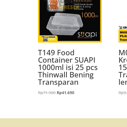
T149 Food
M0
Container SUAPI
Kr
1000ml isi 25 pcs
15
Thinwall Bening
Tr
Transparan
le
Harga
Harga
Rp
71.900
Rp
41.690
Rp
3
aslinya
saat
adalah:
ini
Rp71.900.
adalah:
Rp41.690.