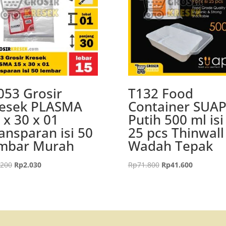
53 Grosir
T132 Food
esek PLASMA
Container SUAP
 x 30 x 01
Putih 500 ml isi
ansparan isi 50
25 pcs Thinwall
mbar Murah
Wadah Tepak
Harga
Harga
Harga
Harga
.200
Rp
2.030
Rp
71.800
Rp
41.600
aslinya
saat
aslinya
saat
adalah:
ini
adalah:
ini
Rp3.200.
adalah:
Rp71.800.
adalah:
Rp2.030.
Rp41.600.