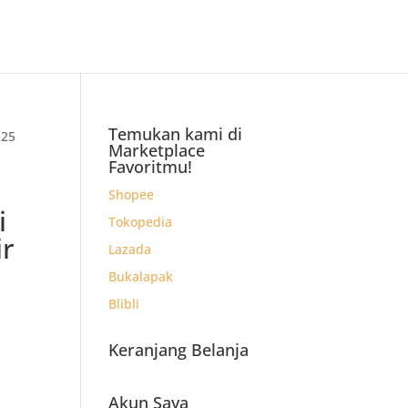
Temukan kami di
 25
Marketplace
Favoritmu!
Shopee
i
Tokopedia
ir
Lazada
Bukalapak
Blibli
Keranjang Belanja
.
)
Akun Saya