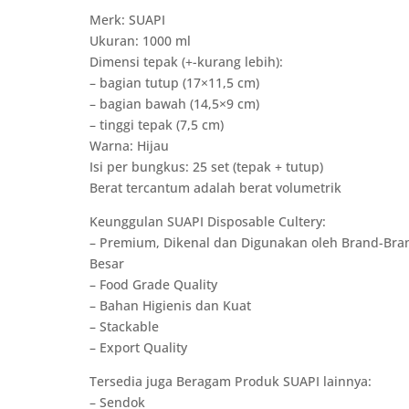
Merk: SUAPI
Ukuran: 1000 ml
Dimensi tepak (+-kurang lebih):
– bagian tutup (17×11,5 cm)
– bagian bawah (14,5×9 cm)
– tinggi tepak (7,5 cm)
Warna: Hijau
Isi per bungkus: 25 set (tepak + tutup)
Berat tercantum adalah berat volumetrik
Keunggulan SUAPI Disposable Cultery:
– Premium, Dikenal dan Digunakan oleh Brand-Bra
Besar
– Food Grade Quality
– Bahan Higienis dan Kuat
– Stackable
– Export Quality
Tersedia juga Beragam Produk SUAPI lainnya:
– Sendok