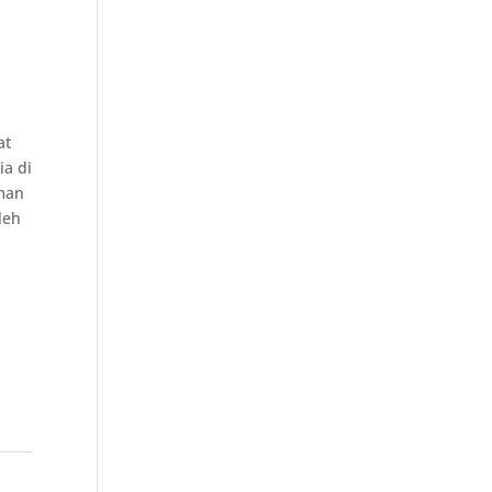
at
a di
aman
leh