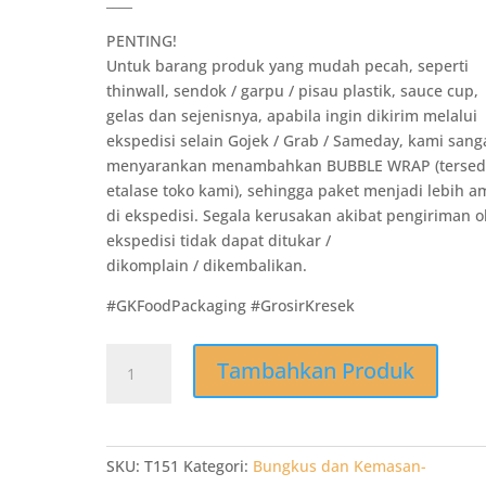
____
PENTING!
Untuk barang produk yang mudah pecah, seperti
thinwall, sendok / garpu / pisau plastik, sauce cup,
gelas dan sejenisnya, apabila ingin dikirim melalui
ekspedisi selain Gojek / Grab / Sameday, kami sang
menyarankan menambahkan BUBBLE WRAP (tersedi
etalase toko kami), sehingga paket menjadi lebih 
di ekspedisi. Segala kerusakan akibat pengiriman o
ekspedisi tidak dapat ditukar /
dikomplain / dikembalikan.
#GKFoodPackaging #GrosirKresek
Kuantitas
Tambahkan Produk
T151
Food
Container
SUAPI
SKU:
T151
Kategori:
Bungkus dan Kemasan-
Hijau