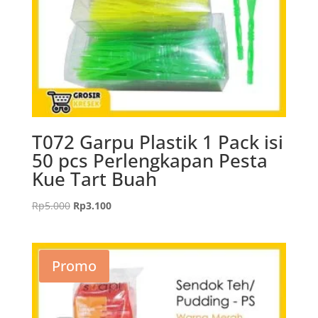
T072 Garpu Plastik 1 Pack isi
50 pcs Perlengkapan Pesta
Kue Tart Buah
Harga
Harga
Rp
5.000
Rp
3.100
aslinya
saat
adalah:
ini
Rp5.000.
adalah:
Promo
Rp3.100.