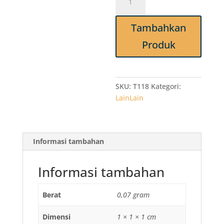
T118
Garpu
Tambahkan
Makan
Medium
Produk
PS
SUAPI
Transparan
25
SKU:
T118
Kategori:
pcs
LainLain
Plastik
Food
Grade
Informasi tambahan
-
Grosir
GK
Informasi tambahan
Food
Packaging
Berat
0,07 gram
Dimensi
1 × 1 × 1 cm