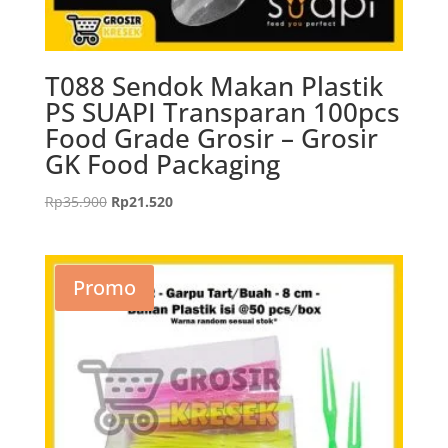
T088 Sendok Makan Plastik
PS SUAPI Transparan 100pcs
Food Grade Grosir – Grosir
GK Food Packaging
Harga
Harga
Rp
35.900
Rp
21.520
aslinya
saat
adalah:
ini
Rp35.900.
adalah:
Promo
Rp21.520.