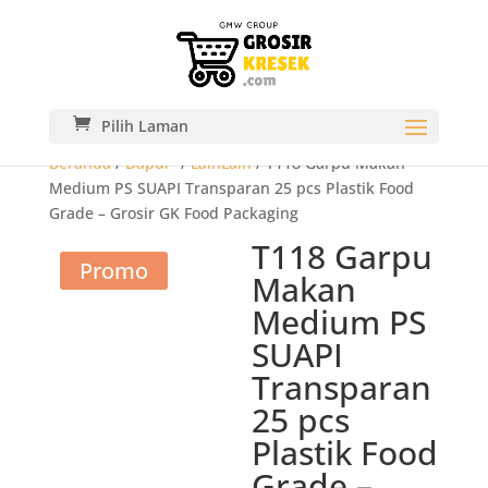
Pilih Laman
Beranda
/
Dapur-
/
LainLain
/ T118 Garpu Makan
Medium PS SUAPI Transparan 25 pcs Plastik Food
Grade – Grosir GK Food Packaging
T118 Garpu
Promo
Makan
Medium PS
SUAPI
Transparan
25 pcs
Plastik Food
Grade –