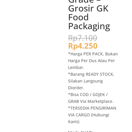
Grosir GK
Food
Packaging
Harga
Rp
7.100
aslinya
Harga
Rp
4.250
adalah:
saat
*Harga PER PACK, Bukan
Rp7.100.
ini
Harga Per Dus Atau Per
adalah:
Lembar.
Rp4.250.
*Barang READY STOCK,
Silakan Langsung
Diorder.
*Bisa COD / GOJEK /
GRAB Via Marketplace.
*TERSEDIA PENGIRIMAN
VIA CARGO (Hubungi
Kami)