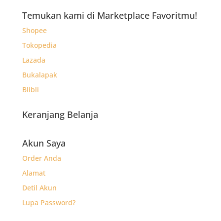
adalah:
ini
Rp15.000.
adalah:
Temukan kami di Marketplace Favoritmu!
Rp9.000.
Shopee
Tokopedia
Lazada
Bukalapak
Blibli
Keranjang Belanja
Akun Saya
Order Anda
Alamat
Detil Akun
Lupa Password?