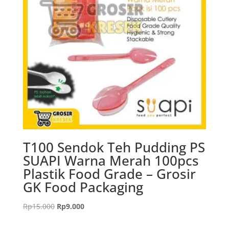
T100 Sendok Teh Pudding PS
SUAPI Warna Merah 100pcs
Plastik Food Grade – Grosir
GK Food Packaging
Harga
Harga
Rp
15.000
Rp
9.000
aslinya
saat