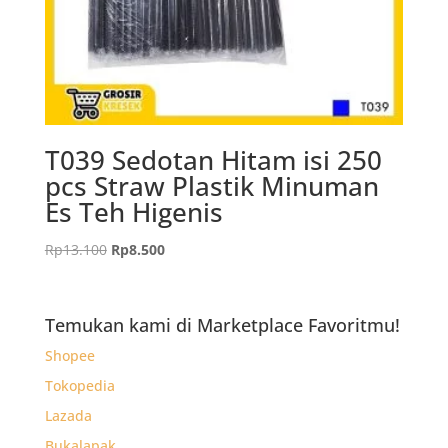
T039 Sedotan Hitam isi 250
pcs Straw Plastik Minuman
Es Teh Higenis
Harga
Harga
Rp
13.100
Rp
8.500
aslinya
saat
adalah:
ini
Rp13.100.
adalah:
Temukan kami di Marketplace Favoritmu!
Rp8.500.
Shopee
Tokopedia
Lazada
Bukalapak