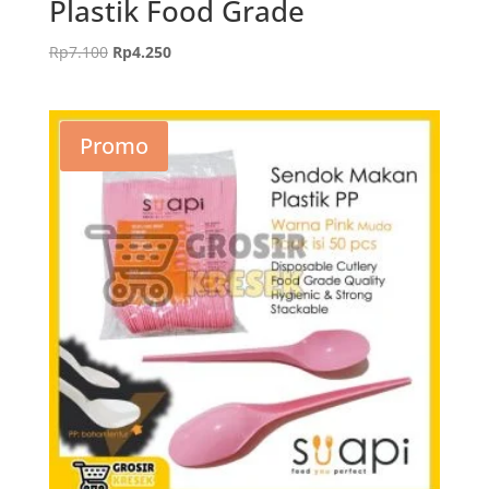
Plastik Food Grade
Harga
Harga
Rp
7.100
Rp
4.250
aslinya
saat
adalah:
ini
Rp7.100.
adalah:
Promo
Rp4.250.