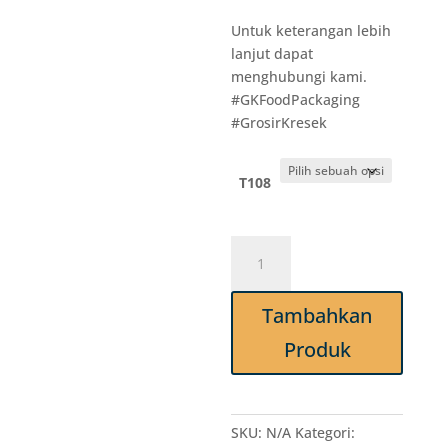
Untuk keterangan lebih
lanjut dapat
menghubungi kami.
#GKFoodPackaging
#GrosirKresek
T108
Kuantitas
T108
Garpu
Tambahkan
Makan
Plastik
Produk
PS
SUAPI
Putih
isi
SKU:
N/A
Kategori: