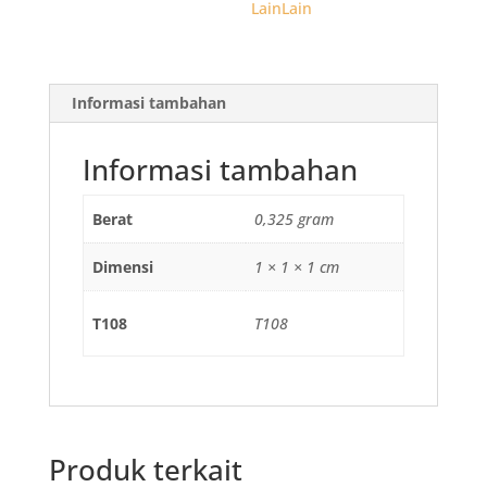
100
LainLain
pcs
Food
Grade
Informasi tambahan
Grosir
Informasi tambahan
Berat
0,325 gram
Dimensi
1 × 1 × 1 cm
T108
T108
Produk terkait