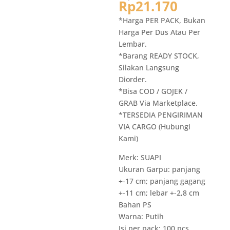
aslinya
Harga
Rp
21.170
adalah:
saat
*Harga PER PACK, Bukan
Rp35.3
ini
Harga Per Dus Atau Per
adalah:
Lembar.
Rp21.17
*Barang READY STOCK,
Silakan Langsung
Diorder.
*Bisa COD / GOJEK /
GRAB Via Marketplace.
*TERSEDIA PENGIRIMAN
VIA CARGO (Hubungi
Kami)
Merk: SUAPI
Ukuran Garpu: panjang
+-17 cm; panjang gagang
+-11 cm; lebar +-2,8 cm
Bahan PS
Warna: Putih
Isi per pack: 100 pcs