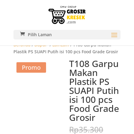
Pilih Laman
Beranda
/
Dapur-
/
LainLain
/ T108 Garpu Makan
Plastik PS SUAPI Putih isi 100 pcs Food Grade Grosir
T108 Garpu
Promo
Makan
Plastik PS
SUAPI Putih
isi 100 pcs
Food Grade
Grosir
Harga
Rp
35.300