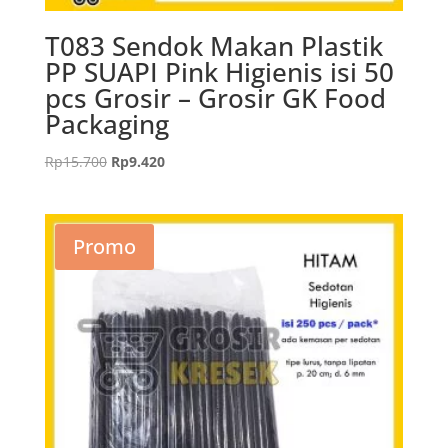
T083 Sendok Makan Plastik
PP SUAPI Pink Higienis isi 50
pcs Grosir – Grosir GK Food
Packaging
Harga
Harga
Rp
15.700
Rp
9.420
aslinya
saat
adalah:
ini
Rp15.700.
adalah:
Promo
Rp9.420.