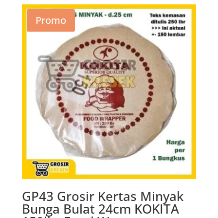
adalah:
ini
Rp15.700.
adalah:
Promo
Rp9.420.
GP43 Grosir Kertas Minyak
Bunga Bulat 24cm KOKITA