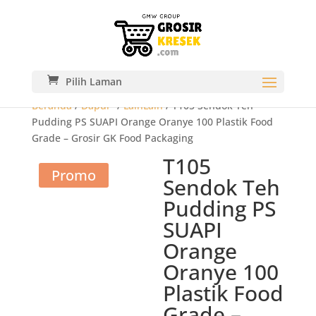
Pilih Laman
Beranda
/
Dapur-
/
LainLain
/ T105 Sendok Teh
Pudding PS SUAPI Orange Oranye 100 Plastik Food
Grade – Grosir GK Food Packaging
T105
Promo
Sendok Teh
Pudding PS
SUAPI
Orange
Oranye 100
Plastik Food
Grade –