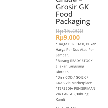
Grosir GK
Food
Packaging
Harga
Rp
15.000
aslinya
Harga
Rp
9.000
adalah:
saat
*Harga PER PACK, Bukan
Rp15.0
ini
Harga Per Dus Atau Per
adalah:
Lembar.
Rp9.000.
*Barang READY STOCK,
Silakan Langsung
Diorder.
*Bisa COD / GOJEK /
GRAB Via Marketplace.
*TERSEDIA PENGIRIMAN
VIA CARGO (Hubungi
Kami)