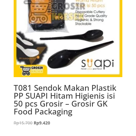
T081 Sendok Makan Plastik
PP SUAPI Hitam Higienis isi
50 pcs Grosir – Grosir GK
Food Packaging
Harga
Harga
Rp
15.700
Rp
9.420
aslinya
saat