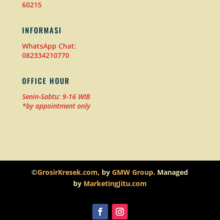
60215
INFORMASI
WhatsApp Chat:
082334210770
OFFICE HOUR
Senin-Sabtu: 9-16 WIB
*by appointment only
©
GrosirKresek.com
, by
GMW Group
. Managed
by
MarketingJitu.com