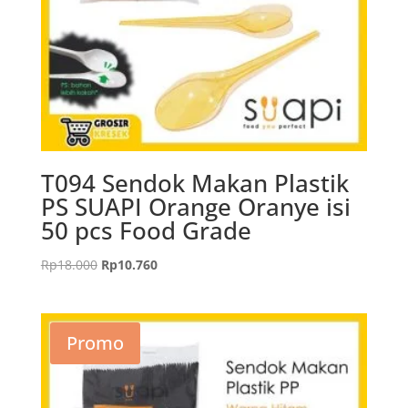
T094 Sendok Makan Plastik
PS SUAPI Orange Oranye isi
50 pcs Food Grade
Harga
Harga
Rp
18.000
Rp
10.760
aslinya
saat
adalah:
ini
Rp18.000.
adalah:
Promo
Rp10.760.