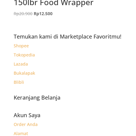
150lbr Food Wrapper
Harga
Harga
Rp
20.900
Rp
12.500
aslinya
saat
adalah:
ini
Rp20.900.
adalah:
Temukan kami di Marketplace Favoritmu!
Rp12.500.
Shopee
Tokopedia
Lazada
Bukalapak
Blibli
Keranjang Belanja
Akun Saya
Order Anda
Alamat