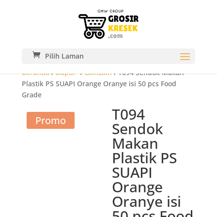
Pilih Laman
Beranda
/
Dapur-
/
LainLain
/ T094 Sendok Makan
Plastik PS SUAPI Orange Oranye isi 50 pcs Food
Grade
T094
Promo
Sendok
Makan
Plastik PS
SUAPI
Orange
Oranye isi
50 pcs Food