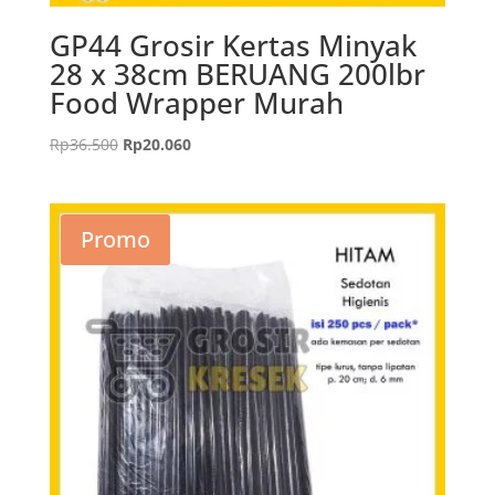
GP44 Grosir Kertas Minyak
28 x 38cm BERUANG 200lbr
Food Wrapper Murah
Harga
Harga
Rp
36.500
Rp
20.060
aslinya
saat
adalah:
ini
Rp36.500.
adalah:
Promo
Rp20.060.