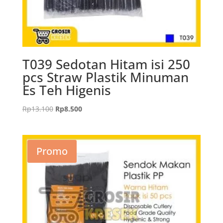
T039 Sedotan Hitam isi 250
pcs Straw Plastik Minuman
Es Teh Higenis
Harga
Harga
Rp
13.100
Rp
8.500
aslinya
saat
adalah:
ini
Rp13.100.
adalah:
Promo
Rp8.500.