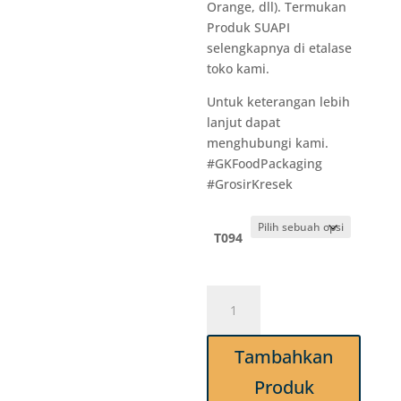
Orange, dll). Termukan
Produk SUAPI
selengkapnya di etalase
toko kami.
Untuk keterangan lebih
lanjut dapat
menghubungi kami.
#GKFoodPackaging
#GrosirKresek
T094
Kuantitas
T094
Sendok
Tambahkan
Makan
Plastik
Produk
PS