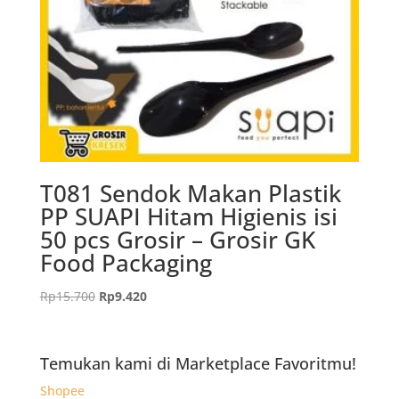
T081 Sendok Makan Plastik
PP SUAPI Hitam Higienis isi
50 pcs Grosir – Grosir GK
Food Packaging
Harga
Harga
Rp
15.700
Rp
9.420
aslinya
saat
adalah:
ini
Rp15.700.
adalah:
Temukan kami di Marketplace Favoritmu!
Rp9.420.
Shopee