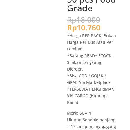
Grade
Harga
Rp
18.000
aslinya
Harga
Rp
10.760
adalah:
saat
*Harga PER PACK, Bukan
Rp18.0
ini
Harga Per Dus Atau Per
adalah:
Lembar.
Rp10.76
*Barang READY STOCK,
Silakan Langsung
Diorder.
*Bisa COD / GOJEK /
GRAB Via Marketplace.
*TERSEDIA PENGIRIMAN
VIA CARGO (Hubungi
Kami)
Merk: SUAPI
Ukuran Sendok: panjang
+-17 cm; panjang gagang