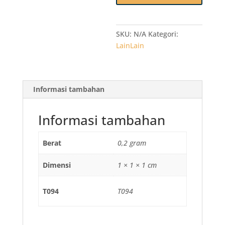
SUAPI
Orange
Oranye
SKU:
N/A
Kategori:
isi
LainLain
50
pcs
Food
Informasi tambahan
Grade
Informasi tambahan
Berat
0,2 gram
Dimensi
1 × 1 × 1 cm
T094
T094