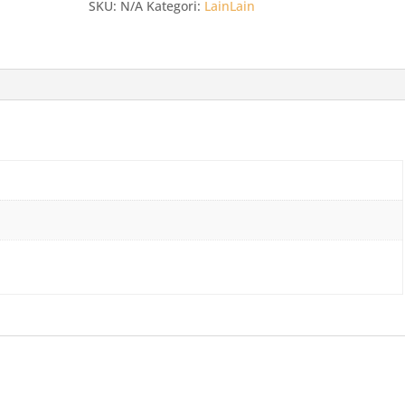
SKU:
N/A
Kategori:
LainLain
PP
SUAPI
Hitam
Higienis
isi
50
pcs
Grosir
-
Grosir
GK
Food
Packaging