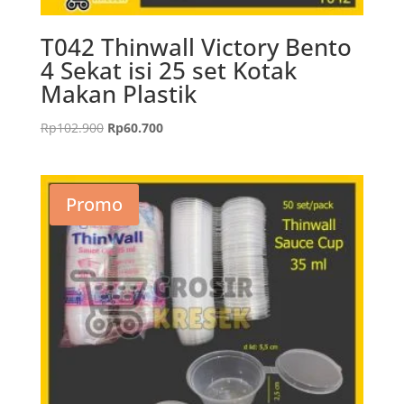
T042 Thinwall Victory Bento
4 Sekat isi 25 set Kotak
Makan Plastik
Harga
Harga
Rp
102.900
Rp
60.700
aslinya
saat
adalah:
ini
Rp102.900.
adalah:
Promo
Rp60.700.