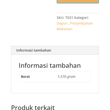
750
ml
isi
25
SKU:
T031
Kategori:
set
Dapur-
,
Penyimpanan
Kotak
Makanan-
Makan
Plastik
Informasi tambahan
Informasi tambahan
Berat
1,570 gram
Produk terkait