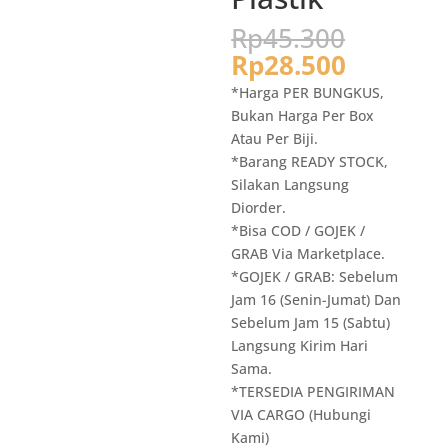
Harga
Rp
45.300
aslinya
Harga
Rp
28.500
adalah:
saat
*Harga PER BUNGKUS,
Rp45.3
ini
Bukan Harga Per Box
adalah:
Atau Per Biji.
Rp28.50
*Barang READY STOCK,
Silakan Langsung
Diorder.
*Bisa COD / GOJEK /
GRAB Via Marketplace.
*GOJEK / GRAB: Sebelum
Jam 16 (Senin-Jumat) Dan
Sebelum Jam 15 (Sabtu)
Langsung Kirim Hari
Sama.
*TERSEDIA PENGIRIMAN
VIA CARGO (Hubungi
Kami)