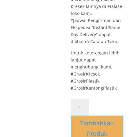
Kresek lainnya di etalase
toko kami.
*Jadwal Pengiriman dan
Ekspedisi “Instant/Same
Day Delivery” dapat
dilihat di Catatan Toko.
Untuk keterangan lebih
lanjut dapat
menghubungi kami.
#GrosirKresek
#GrosirPlastik
#GrosirKantongPlastik
Kuantitas
T031
Thinwall
Tambahkan
Victory
Square
Produk