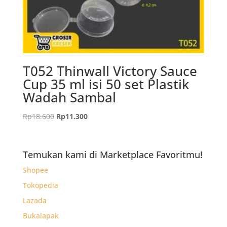
T052 Thinwall Victory Sauce
Cup 35 ml isi 50 set Plastik
Wadah Sambal
Harga
Harga
Rp
18.600
Rp
11.300
aslinya
saat
adalah:
ini
Rp18.600.
adalah:
Temukan kami di Marketplace Favoritmu!
Rp11.300.
Shopee
Tokopedia
Lazada
Bukalapak