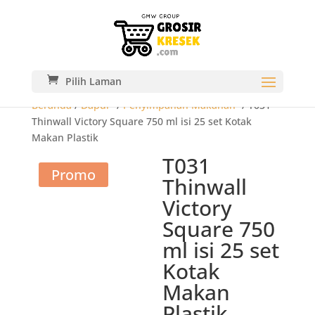
Pilih Laman
Beranda
/
Dapur-
/
Penyimpanan Makanan-
/ T031
Thinwall Victory Square 750 ml isi 25 set Kotak
Makan Plastik
T031
Promo
Thinwall
Victory
Square 750
ml isi 25 set
Kotak
Makan
Plastik