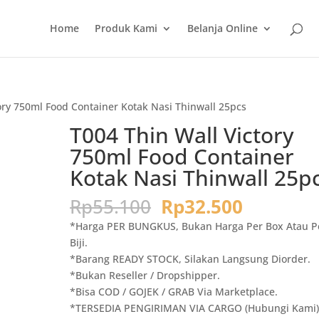
Home
Produk Kami
Belanja Online
ory 750ml Food Container Kotak Nasi Thinwall 25pcs
T004 Thin Wall Victory
750ml Food Container
Kotak Nasi Thinwall 25p
Harga
Harga
Rp
55.100
Rp
32.500
aslinya
saat
*Harga PER BUNGKUS, Bukan Harga Per Box Atau P
adalah:
ini
Biji.
Rp55.100.
adalah:
*Barang READY STOCK, Silakan Langsung Diorder.
Rp32.500
*Bukan Reseller / Dropshipper.
*Bisa COD / GOJEK / GRAB Via Marketplace.
*TERSEDIA PENGIRIMAN VIA CARGO (Hubungi Kami