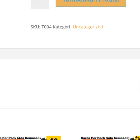
T004
Thin
Wall
Victory
SKU:
T004
Kategori:
Uncategorized
750ml
Food
Container
Kotak
Nasi
Thinwall
25pcs