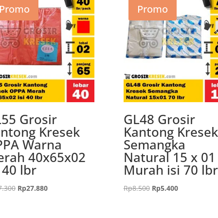
Promo
Promo
55 Grosir
GL48 Grosir
ntong Kresek
Kantong Kresek
PPA Warna
Semangka
rah 40x65x02
Natural 15 x 01
i 40 lbr
Murah isi 70 lbr
Harga
Harga
Harga
Harga
7.300
Rp
27.880
Rp
8.500
Rp
5.400
aslinya
saat
aslinya
saat
adalah:
ini
adalah:
ini