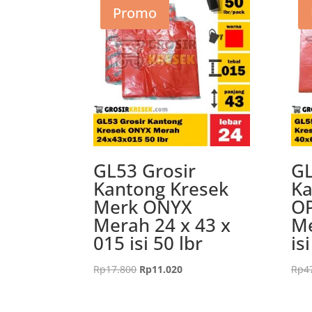
Promo
GL53 Grosir
GL
Kantong Kresek
Ka
Merk ONYX
O
Merah 24 x 43 x
Me
015 isi 50 lbr
is
Harga
Harga
Rp
17.800
Rp
11.020
Rp
4
aslinya
saat
adalah:
ini