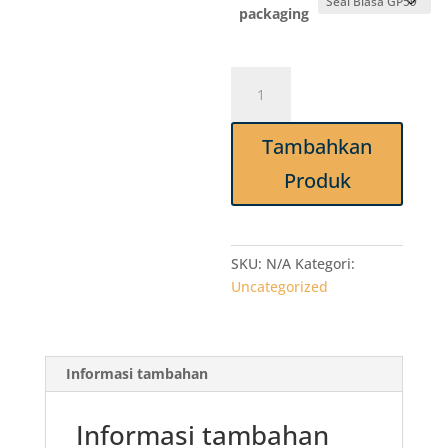
packaging
Kuantitas
Standing
Pouch
Tambahkan
10x17x0,10
Ekonomis
Produk
Premium
@50
lbr
PP
SKU:
N/A
Kategori:
Klip
Uncategorized
BluTop
A41
Informasi tambahan
Informasi tambahan