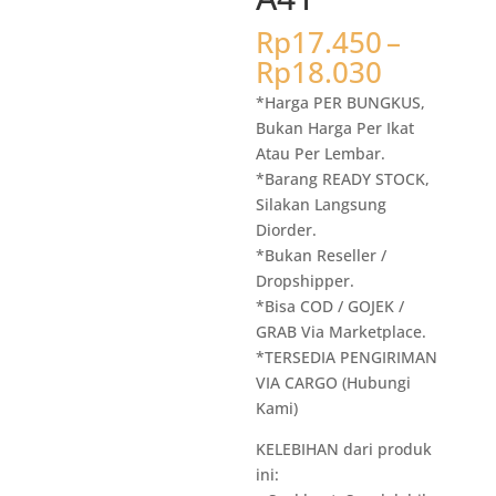
Rp
17.450
–
Rentang
Rp
18.030
harga:
*Harga PER BUNGKUS,
Rp17.45
Bukan Harga Per Ikat
hingga
Atau Per Lembar.
Rp18.03
*Barang READY STOCK,
Silakan Langsung
Diorder.
*Bukan Reseller /
Dropshipper.
*Bisa COD / GOJEK /
GRAB Via Marketplace.
*TERSEDIA PENGIRIMAN
VIA CARGO (Hubungi
Kami)
KELEBIHAN dari produk
ini: