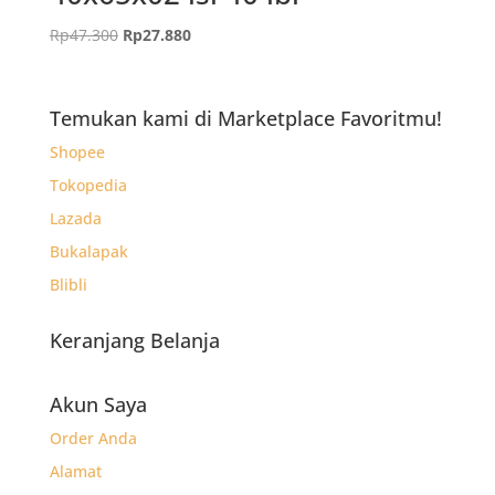
Harga
Harga
Rp
47.300
Rp
27.880
aslinya
saat
adalah:
ini
Rp47.300.
adalah:
Temukan kami di Marketplace Favoritmu!
Rp27.880.
Shopee
Tokopedia
Lazada
Bukalapak
Blibli
Keranjang Belanja
Akun Saya
Order Anda
Alamat