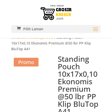
Pilih Laman
Beranda
/
Uncategorized
/ Standing Pouch
10x17x0,10 Ekonomis Premium @50 lbr PP Klip
BluTop A41
Standing
Promo
Pouch
10x17x0,10
Ekonomis
Premium
@50 lbr PP
Klip BluTop
A41