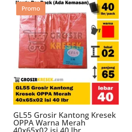
Rp14.700.
adalah:
Promo
Rp9.500.
GL55 Grosir Kantong Kresek
OPPA Warna Merah
40x65x02 isi 40 lbr