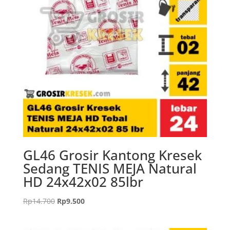
GL46 Grosir Kantong Kresek
Sedang TENIS MEJA Natural
HD 24x42x02 85lbr
Harga
Harga
Rp
14.700
Rp
9.500
aslinya
saat
adalah:
ini