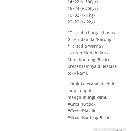
14×22 (+-500gr)
16×24 (+-750gr)
16×32 (+- 1kg)
20×29 (+- 2kg)
*Tersedia harga khusus
Grosir dan Bal/Karung.
*Tersedia Warna /
Ukuran / Ketebalan /
Merk Kantong Plastik
Kresek lainnya di etalase
toko kami.
Untuk keterangan lebih
lanjut dapat
menghubungi kami.
#GrosirKresek
#GrosirPlastik
#GrosirKantongPlastik