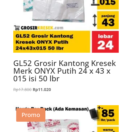
GL52 Grosir Kantong Kresek
Merk ONYX Putih 24 x 43 x
015 isi 50 lbr
Harga
Harga
Rp
17.800
Rp
11.020
aslinya
saat
adalah:
ini
Rp17.800.
adalah:
Promo
Rp11.020.