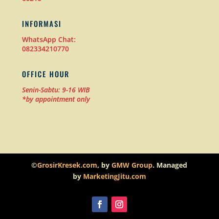
INFORMASI
WhatsApp Chat:
082334210770
OFFICE HOUR
Senin-Sabtu: 9-16 WIB
*by appointment only
©
GrosirKresek.com
, by
GMW Group
. Managed
by
MarketingJitu.com