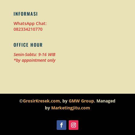
INFORMASI
WhatsApp Chat:
082334210770
OFFICE HOUR
Senin-Sabtu: 9-16 WIB
*by appointment only
©
GrosirKresek.com
, by
GMW Group
. Managed
by
MarketingJitu.com