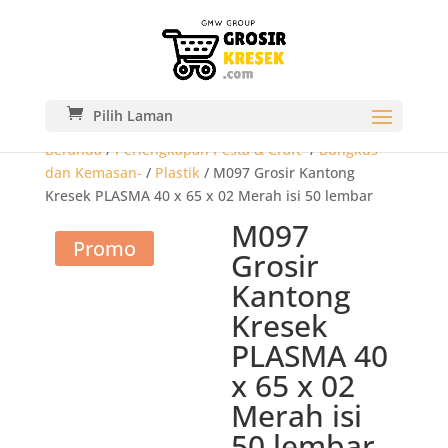
Pilih Laman
Beranda
/
Perlengkapan Pesta & Craft-
/
Bungkus
dan Kemasan-
/
Plastik
/ M097 Grosir Kantong
Kresek PLASMA 40 x 65 x 02 Merah isi 50 lembar
M097
Promo
Grosir
Kantong
Kresek
PLASMA 40
x 65 x 02
Merah isi
50 lembar