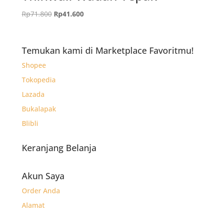
Harga
Harga
Rp
71.800
Rp
41.600
aslinya
saat
adalah:
ini
Rp71.800.
adalah:
Temukan kami di Marketplace Favoritmu!
Rp41.600.
Shopee
Tokopedia
Lazada
Bukalapak
Blibli
Keranjang Belanja
Akun Saya
Order Anda
Alamat