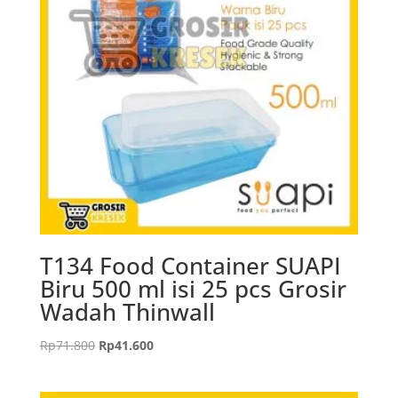
T134 Food Container SUAPI
Biru 500 ml isi 25 pcs Grosir
Wadah Thinwall
Harga
Harga
Rp
71.800
Rp
41.600
aslinya
saat
adalah:
ini