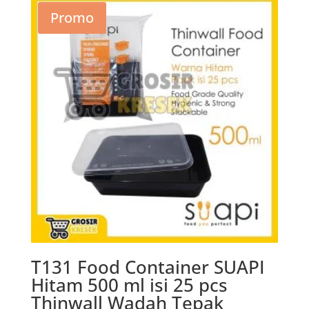
Rp71.800.
adalah:
Promo
Rp41.600.
T131 Food Container SUAPI
Hitam 500 ml isi 25 pcs
Thinwall Wadah Tepak