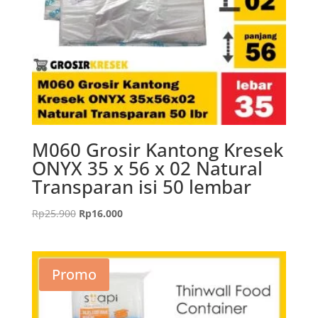
M060 Grosir Kantong Kresek
ONYX 35 x 56 x 02 Natural
Transparan isi 50 lembar
Harga
Harga
Rp
25.900
Rp
16.000
aslinya
saat
adalah:
ini
Rp25.900.
adalah:
Promo
Rp16.000.