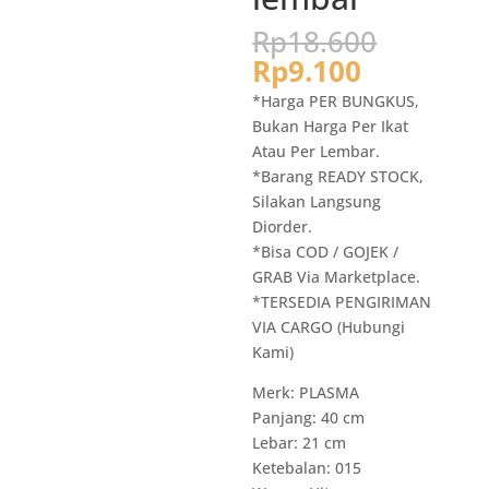
Harga
Rp
18.600
aslinya
Harga
Rp
9.100
adalah:
saat
*Harga PER BUNGKUS,
Rp18.6
ini
Bukan Harga Per Ikat
adalah:
Atau Per Lembar.
Rp9.100.
*Barang READY STOCK,
Silakan Langsung
Diorder.
*Bisa COD / GOJEK /
GRAB Via Marketplace.
*TERSEDIA PENGIRIMAN
VIA CARGO (Hubungi
Kami)
Merk: PLASMA
Panjang: 40 cm
Lebar: 21 cm
Ketebalan: 015