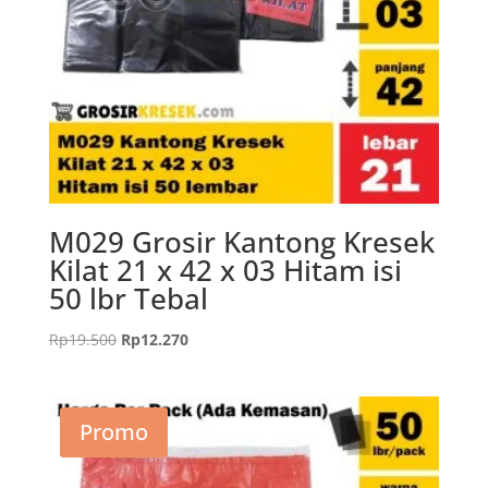
M029 Grosir Kantong Kresek
Kilat 21 x 42 x 03 Hitam isi
50 lbr Tebal
Harga
Harga
Rp
19.500
Rp
12.270
aslinya
saat
adalah:
ini
Rp19.500.
adalah:
Promo
Rp12.270.