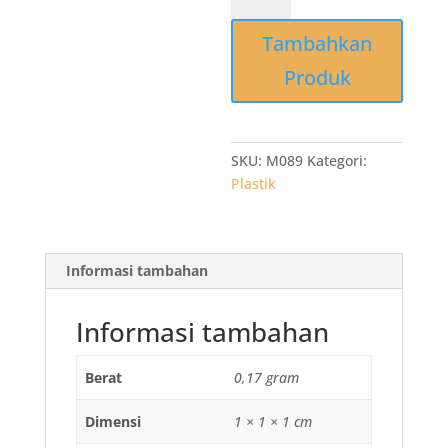
Grosir
Tambahkan
Kantong
Kresek
Produk
PLASMA
21
x
40
SKU:
M089
Kategori:
x
Plastik
015
Hitam
isi
Informasi tambahan
50
lembar
Informasi tambahan
Berat
0,17 gram
Dimensi
1 × 1 × 1 cm