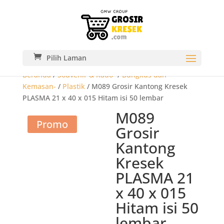
Pilih Laman
Beranda
/
Souvenir & Kado-
/
Bungkus dan
Kemasan-
/
Plastik
/ M089 Grosir Kantong Kresek
PLASMA 21 x 40 x 015 Hitam isi 50 lembar
M089
Promo
Grosir
Kantong
Kresek
PLASMA 21
x 40 x 015
Hitam isi 50
lembar