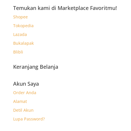
Rp33.000.
adalah:
Temukan kami di Marketplace Favoritmu!
Rp19.760.
Shopee
Tokopedia
Lazada
Bukalapak
Blibli
Keranjang Belanja
Akun Saya
Order Anda
Alamat
Detil Akun
Lupa Password?