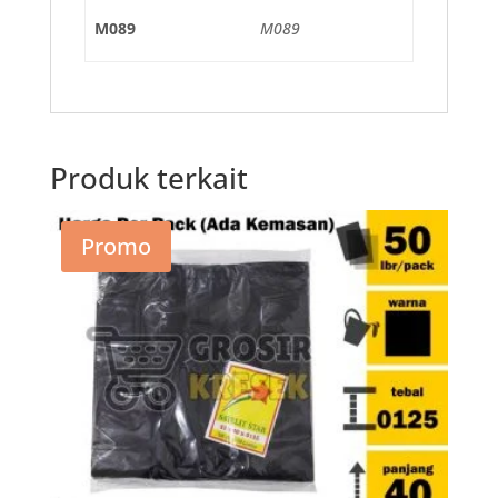
M089
M089
Produk terkait
Promo