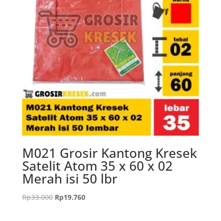
M021 Grosir Kantong Kresek
Satelit Atom 35 x 60 x 02
Merah isi 50 lbr
Harga
Harga
Rp
33.000
Rp
19.760
aslinya
saat
adalah:
ini