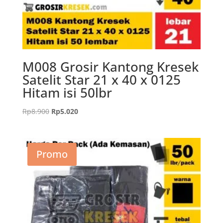
M008 Grosir Kantong Kresek
Satelit Star 21 x 40 x 0125
Hitam isi 50lbr
Harga
Harga
Rp
8.900
Rp
5.020
aslinya
saat
adalah:
ini
Rp8.900.
adalah:
Promo
Rp5.020.