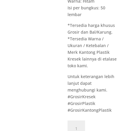
Warna: Hitam
Isi per bungkus: 50
lembar
*Tersedia harga khusus
Grosir dan Bal/Karung.
*Tersedia Warna /
Ukuran / Ketebalan /
Merk Kantong Plastik
Kresek lainnya di etalase
toko kami.
Untuk keterangan lebih
lanjut dapat
menghubungi kami.
#GrosirKresek
#GrosirPlastik
#GrosirKantongPlastik
Kuantitas
M089