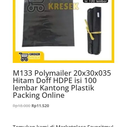
M133 Polymailer 20x30x035
Hitam Doff HDPE isi 100
lembar Kantong Plastik
Packing Online
Harga
Harga
Rp
18.000
Rp
11.520
aslinya
saat
adalah:
ini
Rp18.000.
adalah:
Temukan kami di Marketplace Favoritmu!