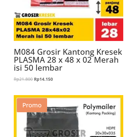
M084 Grosir Kantong Kresek
PLASMA 28 x 48 x 02 Merah
isi 50 lembar
Harga
Harga
Rp
21.800
Rp
14.150
aslinya
saat
adalah:
ini
Rp21.800.
adalah:
Promo
Rp14.150.