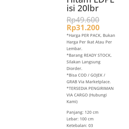
isi 20lbr
Harga
Rp
49.600
aslinya
Harga
Rp
31.200
adalah:
saat
*Harga PER PACK, Bukan
Rp49.6
ini
Harga Per Ikat Atau Per
adalah:
Lembar.
Rp31.20
*Barang READY STOCK,
Silakan Langsung
Diorder.
*Bisa COD / GOJEK /
GRAB Via Marketplace.
*TERSEDIA PENGIRIMAN
VIA CARGO (Hubungi
Kami)
Panjang: 120 cm
Lebar: 100 cm
Ketebalan: 03