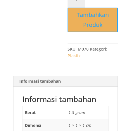
M070
Plastik
Tambahkan
Sampah
Grosir
Produk
Kresek
100x120x03
Trashbag
Hitam
SKU:
M070
Kategori:
LDPE
Plastik
isi
20lbr
Informasi tambahan
Informasi tambahan
Berat
1,3 gram
Dimensi
1 × 1 × 1 cm