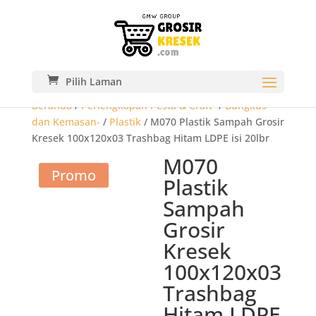
Pilih Laman
Beranda
/
Perlengkapan Pesta & Craft-
/
Bungkus
dan Kemasan-
/
Plastik
/ M070 Plastik Sampah Grosir
Kresek 100x120x03 Trashbag Hitam LDPE isi 20lbr
M070
Promo
Plastik
Sampah
Grosir
Kresek
100x120x03
Trashbag
Hitam LDPE