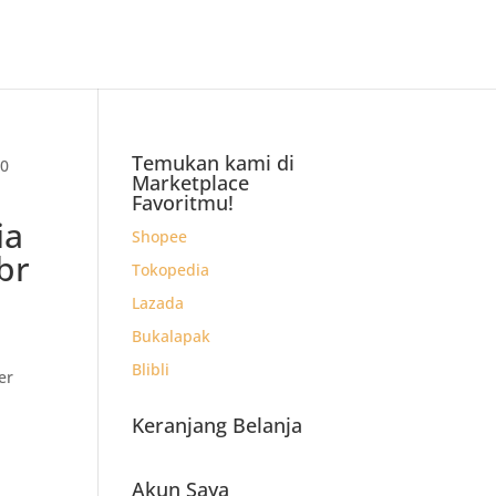
Temukan kami di
50
Marketplace
Favoritmu!
ia
Shopee
lbr
Tokopedia
Lazada
Bukalapak
Blibli
er
Keranjang Belanja
.
)
Akun Saya