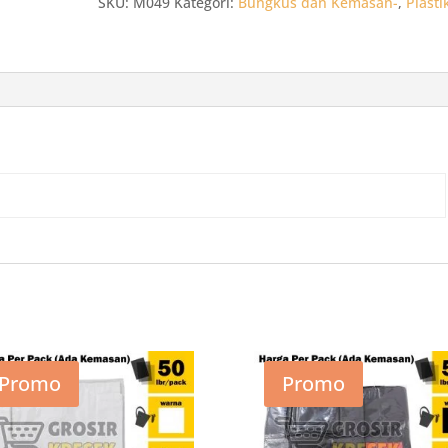
SKU:
M049
Kategori:
Bungkus dan Kemasan-
,
Plasti
35
x
52
x
02
Putih
isi
50
lbr
Kantong
Grosir
Promo
Promo