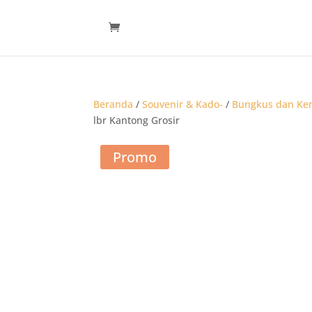
Beranda
/
Souvenir & Kado-
/
Bungkus dan Ke
lbr Kantong Grosir
Promo