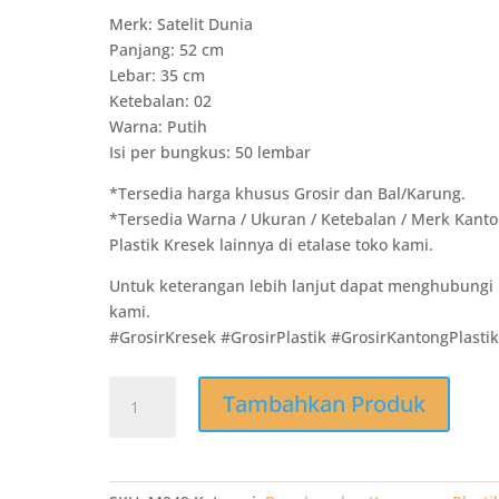
Merk: Satelit Dunia
Panjang: 52 cm
Lebar: 35 cm
Ketebalan: 02
Warna: Putih
Isi per bungkus: 50 lembar
*Tersedia harga khusus Grosir dan Bal/Karung.
*Tersedia Warna / Ukuran / Ketebalan / Merk Kant
Plastik Kresek lainnya di etalase toko kami.
Untuk keterangan lebih lanjut dapat menghubungi
kami.
#GrosirKresek #GrosirPlastik #GrosirKantongPlasti
Kuantitas
Tambahkan Produk
M049
Kresek
Satelit
Dunia