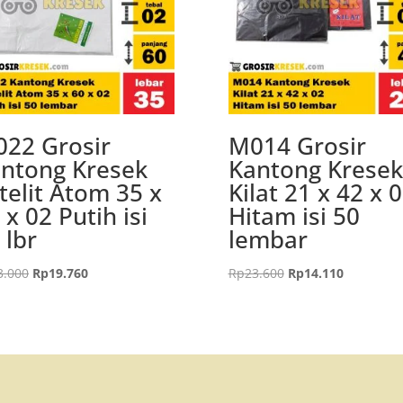
22 Grosir
M014 Grosir
ntong Kresek
Kantong Kresek
telit Atom 35 x
Kilat 21 x 42 x 
 x 02 Putih isi
Hitam isi 50
 lbr
lembar
Harga
Harga
Harga
Harga
3.000
Rp
19.760
Rp
23.600
Rp
14.110
aslinya
saat
aslinya
saat
adalah:
ini
adalah:
ini
Rp33.000.
adalah:
Rp23.600.
adalah:
Rp19.760.
Rp14.110.