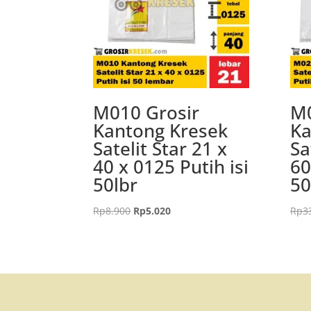
M010 Grosir
M0
Kantong Kresek
Ka
Satelit Star 21 x
Sa
40 x 0125 Putih isi
60
50lbr
50
Harga
Harga
Rp
8.900
Rp
5.020
Rp
3
aslinya
saat
adalah:
ini
Rp8.900.
adalah:
Rp5.020.