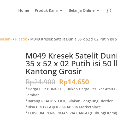
Home
Produk Kami
Belanja Online
masan-
/
Plastik
/ M049 Kresek Satelit Dunia 35 x 52 x 02 Putih isi 
M049 Kresek Satelit Dun
35 x 52 x 02 Putih isi 50 
Kantong Grosir
Harga
Harga
Rp
24.900
Rp
14.650
aslinya
saat
*Harga PER BUNGKUS, Bukan Harga Per Ikat Atau P
adalah:
ini
Lembar.
Rp24.900.
adalah:
*Barang READY STOCK, Silakan Langsung Diorder.
Rp14.650
*Bisa COD / GOJEK / GRAB Via Marketplace.
*TERSEDIA PENGIRIMAN VIA CARGO (Hubungi Kami