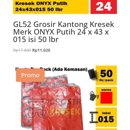
GL52 Grosir Kantong Kresek
Merk ONYX Putih 24 x 43 x
015 isi 50 lbr
Harga
Harga
Rp
17.800
Rp
11.020
aslinya
saat
adalah:
ini
Rp17.800.
adalah:
Promo
Rp11.020.