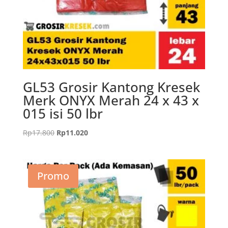
GL53 Grosir Kantong Kresek
Merk ONYX Merah 24 x 43 x
015 isi 50 lbr
Harga
Harga
Rp
17.800
Rp
11.020
aslinya
saat
adalah:
ini
Rp17.800.
adalah:
Promo
Rp11.020.