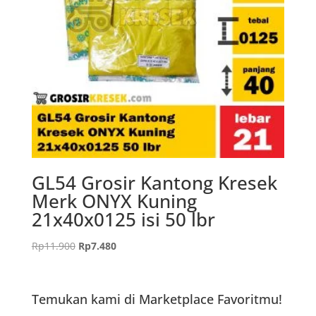
GL54 Grosir Kantong Kresek
Merk ONYX Kuning
21x40x0125 isi 50 lbr
Harga
Harga
Rp
11.900
Rp
7.480
aslinya
saat
adalah:
ini
Rp11.900.
adalah:
Temukan kami di Marketplace Favoritmu!
Rp7.480.