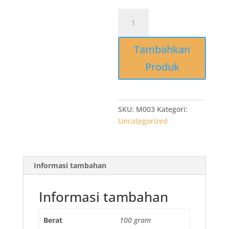
Kuantitas
M003
Grosir
Tambahkan
Kresek
Kantong
Produk
2
Gelas
10x40x0125
VICTORY
SKU:
M003
Kategori:
Natural
Uncategorized
76
lbr
Informasi tambahan
Informasi tambahan
Berat
100 gram