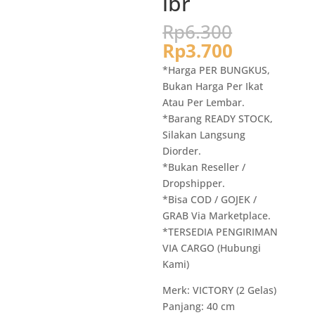
lbr
Harga
Rp
6.300
aslinya
Harga
Rp
3.700
adalah:
saat
*Harga PER BUNGKUS,
Rp6.300.
ini
Bukan Harga Per Ikat
adalah:
Atau Per Lembar.
Rp3.700.
*Barang READY STOCK,
Silakan Langsung
Diorder.
*Bukan Reseller /
Dropshipper.
*Bisa COD / GOJEK /
GRAB Via Marketplace.
*TERSEDIA PENGIRIMAN
VIA CARGO (Hubungi
Kami)
Merk: VICTORY (2 Gelas)
Panjang: 40 cm