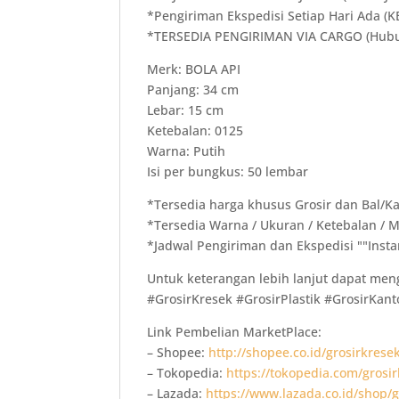
*Pengiriman Ekspedisi Setiap Hari Ada (
*TERSEDIA PENGIRIMAN VIA CARGO (Hubu
Merk: BOLA API
Panjang: 34 cm
Lebar: 15 cm
Ketebalan: 0125
Warna: Putih
Isi per bungkus: 50 lembar
*Tersedia harga khusus Grosir dan Bal/K
*Tersedia Warna / Ukuran / Ketebalan / Me
*Jadwal Pengiriman dan Ekspedisi ""Instan
Untuk keterangan lebih lanjut dapat me
#GrosirKresek #GrosirPlastik #GrosirKanto
Link Pembelian MarketPlace:
– Shopee:
http://shopee.co.id/grosirkrese
– Tokopedia:
https://tokopedia.com/grosi
– Lazada:
https://www.lazada.co.id/shop/g