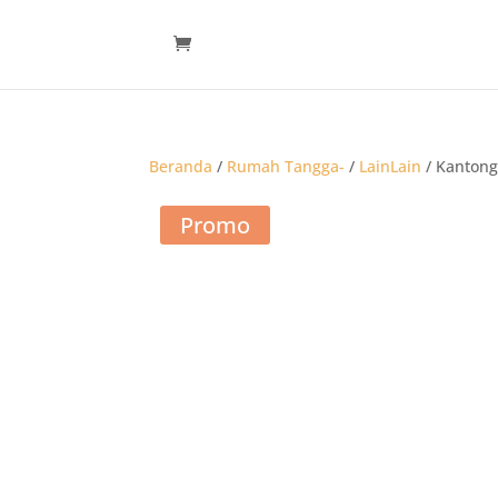
Beranda
/
Rumah Tangga-
/
LainLain
/ Kantong 
Promo