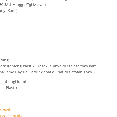
KECUALI Minggu/Tgl Merah)
ngi Kami)
arung.
rk Kantong Plastik Kresek lainnya di etalase toko kami.
t/Same Day Delivery"" dapat dilihat di Catatan Toko.
nghubungi kami.
ngPlastik .
k
rkresek
rosir-kresek/