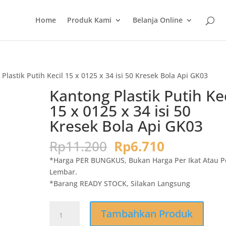
Home
Produk Kami
Belanja Online
Plastik Putih Kecil 15 x 0125 x 34 isi 50 Kresek Bola Api GK03
Kantong Plastik Putih Kec
15 x 0125 x 34 isi 50
Kresek Bola Api GK03
Harga
Harga
Rp
11.200
Rp
6.710
aslinya
saat
*Harga PER BUNGKUS, Bukan Harga Per Ikat Atau P
adalah:
ini
Lembar.
Rp11.200.
adalah:
*Barang READY STOCK, Silakan Langsung
Rp6.710.
Kuantitas
Tambahkan Produk
Kantong