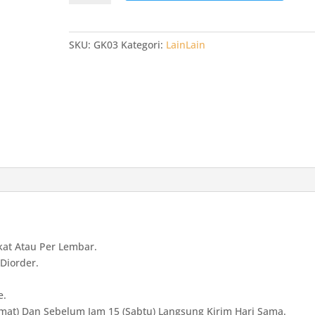
Plastik
Putih
Kecil
SKU:
GK03
Kategori:
LainLain
15
x
0125
x
34
isi
50
Kresek
Bola
Api
GK03
at Atau Per Lembar.
Diorder.
e.
mat) Dan Sebelum Jam 15 (Sabtu) Langsung Kirim Hari Sama.