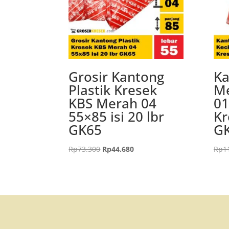
Grosir Kantong
Ka
Plastik Kresek
Me
KBS Merah 04
01
55×85 isi 20 lbr
Kr
GK65
G
Harga
Harga
Rp
73.300
Rp
44.680
Rp
1
aslinya
saat
adalah:
ini
Rp73.300.
adalah:
Rp44.680.