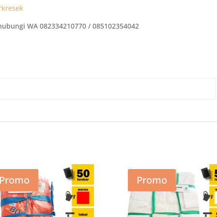
rkresek
ghubungi WA 082334210770 / 085102354042
Promo
Promo