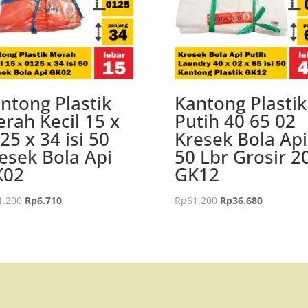
ntong Plastik
Kantong Plastik
rah Kecil 15 x
Putih 40 65 02
25 x 34 isi 50
Kresek Bola Api
esek Bola Api
50 Lbr Grosir 2
K02
GK12
Harga
Harga
Harga
Harga
1.200
Rp
6.710
Rp
61.200
Rp
36.680
aslinya
saat
aslinya
saat
adalah:
ini
adalah:
ini
Rp11.200.
adalah:
Rp61.200.
adalah:
Rp6.710.
Rp36.680.