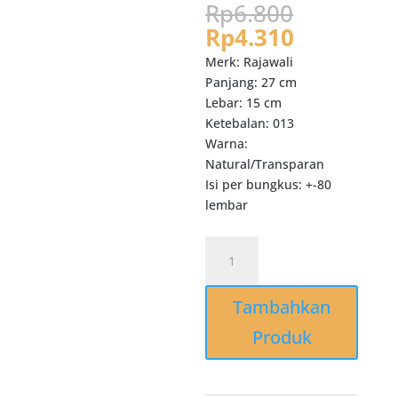
Harga
Rp
6.800
aslinya
Harga
Rp
4.310
adalah:
saat
Merk: Rajawali
Rp6.800.
ini
Panjang: 27 cm
adalah:
Lebar: 15 cm
Rp4.310.
Ketebalan: 013
Warna:
Natural/Transparan
Isi per bungkus: +-80
lembar
Kuantitas
GP98
Kantong
Tambahkan
Plastik
Kuah
Produk
Tahan
Panas
15x27x013