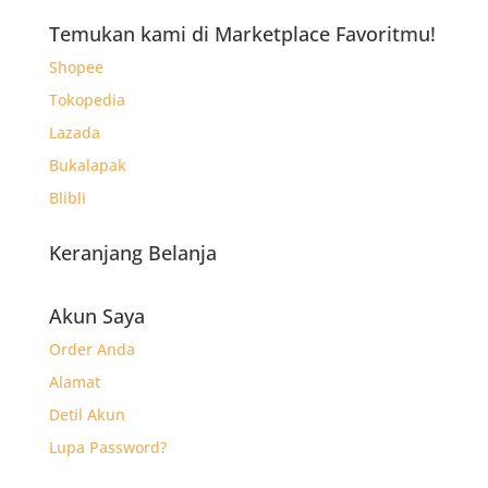
adalah:
ini
Rp25.400.
adalah:
Temukan kami di Marketplace Favoritmu!
Rp15.960.
Shopee
Tokopedia
Lazada
Bukalapak
Blibli
Keranjang Belanja
Akun Saya
Order Anda
Alamat
Detil Akun
Lupa Password?