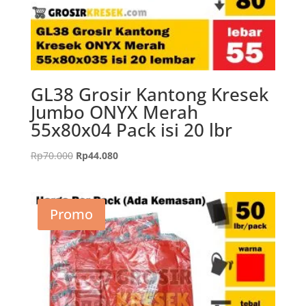
GL38 Grosir Kantong Kresek
Jumbo ONYX Merah
55x80x04 Pack isi 20 lbr
Harga
Harga
Rp
70.000
Rp
44.080
aslinya
saat
adalah:
ini
Rp70.000.
adalah:
Promo
Rp44.080.