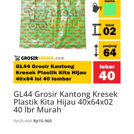
GL44 Grosir Kantong Kresek
Plastik Kita Hijau 40x64x02
40 lbr Murah
Harga
Harga
Rp
25.400
Rp
15.960
aslinya
saat