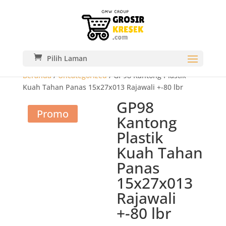
Pilih Laman
Beranda
/
Uncategorized
/ GP98 Kantong Plastik
Kuah Tahan Panas 15x27x013 Rajawali +-80 lbr
GP98
Promo
Kantong
Plastik
Kuah Tahan
Panas
15x27x013
Rajawali
+-80 lbr