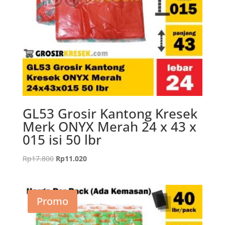
GL53 Grosir Kantong Kresek
Merk ONYX Merah 24 x 43 x
015 isi 50 lbr
Harga
Harga
Rp
17.800
Rp
11.020
aslinya
saat
adalah:
ini
Rp17.800.
adalah:
Promo
Rp11.020.