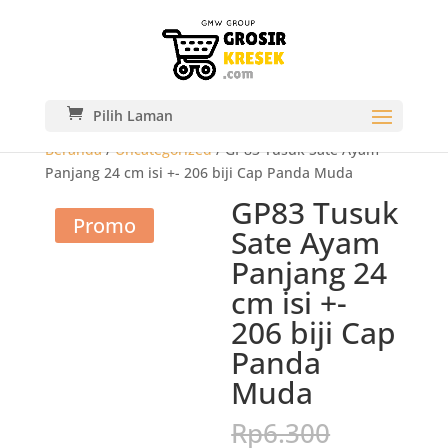
Pilih Laman
Beranda
/
Uncategorized
/ GP83 Tusuk Sate Ayam
Panjang 24 cm isi +- 206 biji Cap Panda Muda
GP83 Tusuk
Promo
Sate Ayam
Panjang 24
cm isi +-
206 biji Cap
Panda
Muda
Harga
Rp
6.300