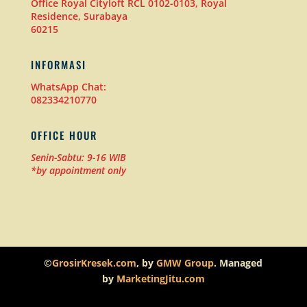
Office Royal Cityloft RCL 0102-0103, Royal
Residence, Surabaya
60215
INFORMASI
WhatsApp Chat:
082334210770
OFFICE HOUR
Senin-Sabtu: 9-16 WIB
*by appointment only
©
GrosirKresek.com
, by
GMW Group
. Managed
by
MarketingJitu.com