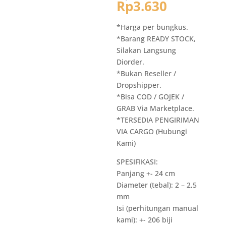
aslinya
Harga
Rp
3.630
adalah:
saat
Rp6.300.
ini
*Harga per bungkus.
adalah:
*Barang READY STOCK,
Rp3.630.
Silakan Langsung
Diorder.
*Bukan Reseller /
Dropshipper.
*Bisa COD / GOJEK /
GRAB Via Marketplace.
*TERSEDIA PENGIRIMAN
VIA CARGO (Hubungi
Kami)
SPESIFIKASI:
Panjang +- 24 cm
Diameter (tebal): 2 – 2,5
mm
Isi (perhitungan manual
kami): +- 206 biji