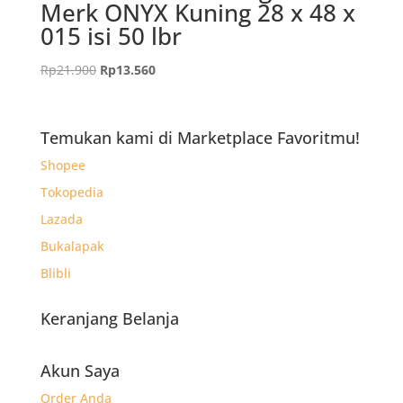
Merk ONYX Kuning 28 x 48 x
015 isi 50 lbr
Harga
Harga
Rp
21.900
Rp
13.560
aslinya
saat
adalah:
ini
Rp21.900.
adalah:
Temukan kami di Marketplace Favoritmu!
Rp13.560.
Shopee
Tokopedia
Lazada
Bukalapak
Blibli
Keranjang Belanja
Akun Saya
Order Anda