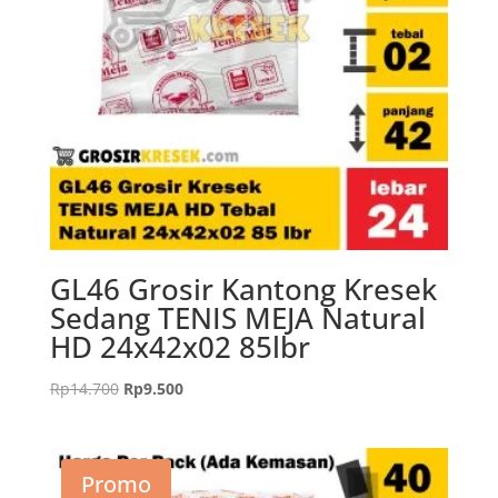
GL46 Grosir Kantong Kresek
Sedang TENIS MEJA Natural
HD 24x42x02 85lbr
Harga
Harga
Rp
14.700
Rp
9.500
aslinya
saat
adalah:
ini
Rp14.700.
adalah:
Promo
Rp9.500.