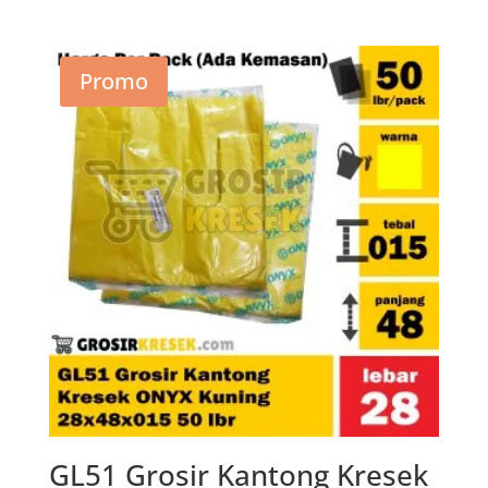
aslinya
saat
adalah:
ini
Rp25.400.
adalah:
Promo
Rp15.960.
GL51 Grosir Kantong Kresek