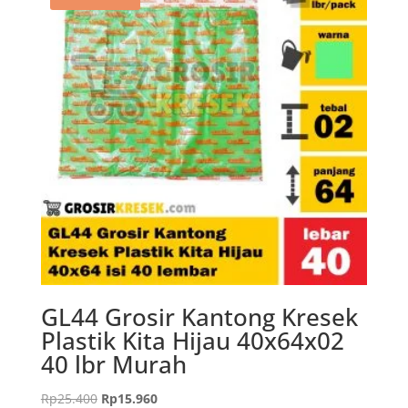
GL44 Grosir Kantong Kresek
Plastik Kita Hijau 40x64x02
40 lbr Murah
Harga
Harga
Rp
25.400
Rp
15.960