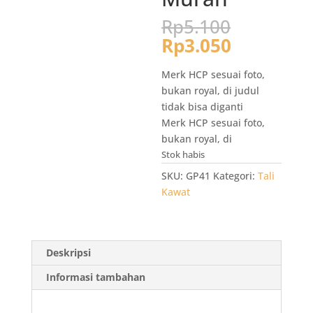
Harga
Rp
5.100
aslinya
Harga
Rp
3.050
adalah:
saat
Rp5.100.
ini
Merk HCP sesuai foto,
adalah:
bukan royal, di judul
Rp3.050.
tidak bisa diganti
Merk HCP sesuai foto,
bukan royal, di
Stok habis
SKU:
GP41
Kategori:
Tali
Kawat
Deskripsi
Informasi tambahan