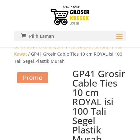
Pilih Laman
Beranda
/
Pertukangan-
/
Alat Angkut Barang-
/
Tali
Kawat
/ GP41 Grosir Cable Ties 10 cm ROYAL isi 100
Tali Segel Plastik Murah
GP41 Grosir
Promo
Cable Ties
10 cm
ROYAL isi
100 Tali
Segel
Plastik
Murah