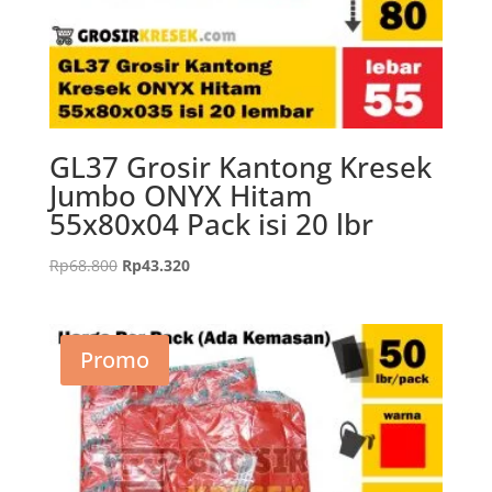
GL37 Grosir Kantong Kresek
Jumbo ONYX Hitam
55x80x04 Pack isi 20 lbr
Harga
Harga
Rp
68.800
Rp
43.320
aslinya
saat
adalah:
ini
Rp68.800.
adalah:
Promo
Rp43.320.