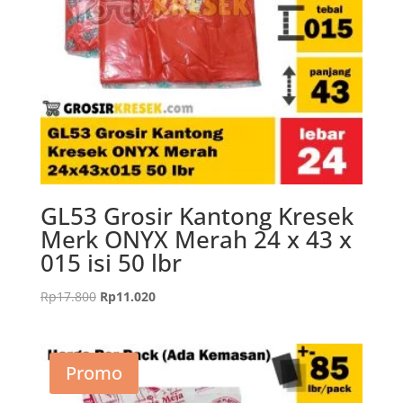
GL53 Grosir Kantong Kresek
Merk ONYX Merah 24 x 43 x
015 isi 50 lbr
Harga
Harga
Rp
17.800
Rp
11.020
aslinya
saat
adalah:
ini
Rp17.800.
adalah:
Promo
Rp11.020.