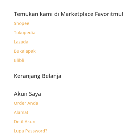
adalah:
ini
Rp14.700.
adalah:
Temukan kami di Marketplace Favoritmu!
Rp9.500.
Shopee
Tokopedia
Lazada
Bukalapak
Blibli
Keranjang Belanja
Akun Saya
Order Anda
Alamat
Detil Akun
Lupa Password?