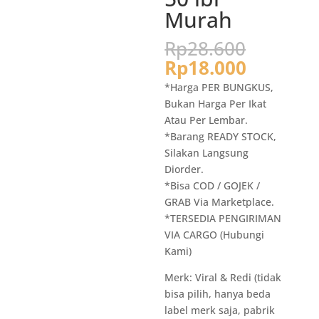
Murah
Harga
Rp
28.600
aslinya
Harga
Rp
18.000
adalah:
saat
*Harga PER BUNGKUS,
Rp28.6
ini
Bukan Harga Per Ikat
adalah:
Atau Per Lembar.
Rp18.00
*Barang READY STOCK,
Silakan Langsung
Diorder.
*Bisa COD / GOJEK /
GRAB Via Marketplace.
*TERSEDIA PENGIRIMAN
VIA CARGO (Hubungi
Kami)
Merk: Viral & Redi (tidak
bisa pilih, hanya beda
label merk saja, pabrik