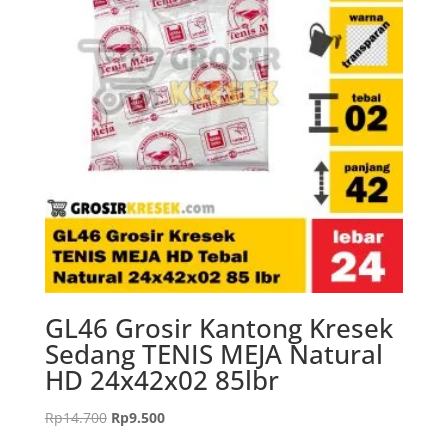
GL46 Grosir Kantong Kresek
Sedang TENIS MEJA Natural
HD 24x42x02 85lbr
Harga
Harga
Rp
14.700
Rp
9.500
aslinya
saat