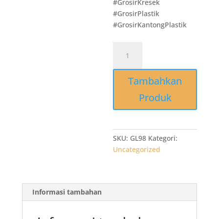
#GrosirKresek
#GrosirPlastik
#GrosirKantongPlastik
Kuantitas
GL98
Grosir
Tambahkan
Kantong
Kresek
Produk
Merk
VIRAL/REDI
Merah
40x59x02
SKU:
GL98
Kategori:
isi
Uncategorized
50
lbr
Murah
Informasi tambahan