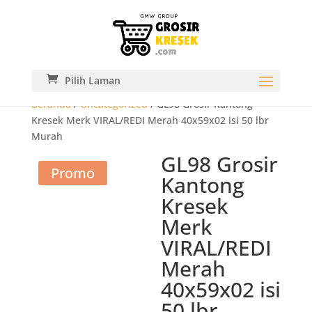
Pilih Laman
Beranda
/
Uncategorized
/ GL98 Grosir Kantong
Kresek Merk VIRAL/REDI Merah 40x59x02 isi 50 lbr
Murah
GL98 Grosir
Promo
Kantong
Kresek
Merk
VIRAL/REDI
Merah
40x59x02 isi
50 lbr