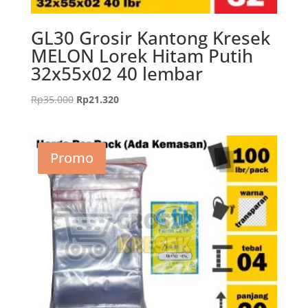
GL30 Grosir Kantong Kresek
MELON Lorek Hitam Putih
32x55x02 40 lembar
Harga
Harga
Rp
35.000
Rp
21.320
aslinya
saat
adalah:
ini
Rp35.000.
adalah:
Promo
Rp21.320.