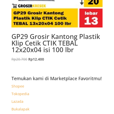
GP29 Grosir Kantong Plastik
Klip Cetik CTIK TEBAL
12x20x04 isi 100 lbr
Harga
Harga
Rp
20.700
Rp
12.400
aslinya
saat
adalah:
ini
Rp20.700.
adalah:
Temukan kami di Marketplace Favoritmu!
Rp12.400.
Shopee
Tokopedia
Lazada
Bukalapak