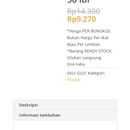
Harga
Rp
14.300
aslinya
Harga
Rp
9.270
adalah:
saat
Rp14.3
ini
*Harga PER BUNGKUS,
adalah:
Bukan Harga Per Ikat
Rp9.270.
Atau Per Lembar.
*Barang READY STOCK,
Silakan Langsung
Stok habis
SKU:
GL01
Kategori:
Plastik
Deskripsi
Informasi tambahan