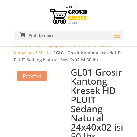
Pilih Laman
Beranda
/
Perlengkapan Pesta & Craft-
/
Bungkus
Kemasan-
/
Plastik
/ GL01 Grosir Kantong Kresek HD
PLUIT Sedang Natural 24x40x02 isi 50 lbr
GL01 Grosir
Promo
Kantong
Kresek HD
PLUIT
Sedang
Natural
24x40x02 isi
50 lbr