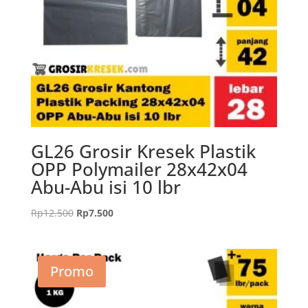
GL26 Grosir Kresek Plastik
OPP Polymailer 28x42x04
Abu-Abu isi 10 lbr
Harga
Harga
Rp
12.500
Rp
7.500
aslinya
saat
adalah:
ini
Rp12.500.
adalah:
Promo
Rp7.500.