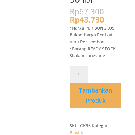
Harga
Rp
67.300
aslinya
Harga
Rp
43.730
adalah:
saat
*Harga PER BUNGKUS,
Rp67.3
ini
Bukan Harga Per Ikat
adalah:
Atau Per Lembar.
Rp43.73
*Barang READY STOCK,
Silakan Langsung
Kuantitas
GK96
Grosir
Tambahkan
Kantong
Kresek
Produk
222
Tebal
Transparan
PP
SKU:
GK96
Kategori:
28x48x03
Plastik