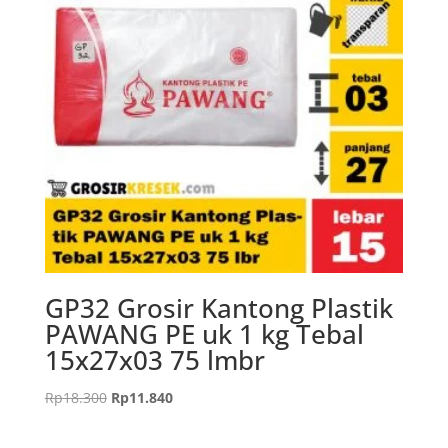
GP32 Grosir Kantong Plastik
PAWANG PE uk 1 kg Tebal
15x27x03 75 lmbr
Harga
Harga
Rp
18.300
Rp
11.840
aslinya
saat
adalah:
ini