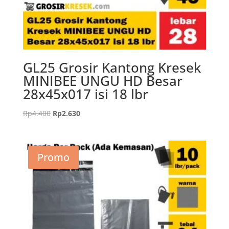
GL25 Grosir Kantong Kresek
MINIBEE UNGU HD Besar
28x45x017 isi 18 lbr
Harga
Harga
Rp
4.400
Rp
2.630
aslinya
saat
adalah:
ini
Rp4.400.
adalah:
Promo
Rp2.630.