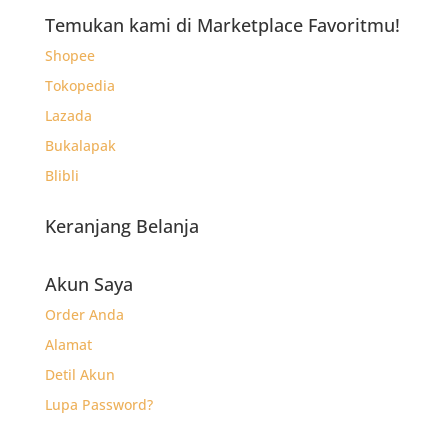
Rp18.300.
adalah:
Temukan kami di Marketplace Favoritmu!
Rp11.840.
Shopee
Tokopedia
Lazada
Bukalapak
Blibli
Keranjang Belanja
Akun Saya
Order Anda
Alamat
Detil Akun
Lupa Password?