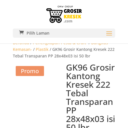
Pilih Laman
Beranda
/
Perlengkapan Pesta & Craft-
/
Bungkus
Kemasan-
/
Plastik
/ GK96 Grosir Kantong Kresek 222
Tebal Transparan PP 28x48x03 isi 50 lbr
GK96 Grosir
Promo
Kantong
Kresek 222
Tebal
Transparan
PP
28x48x03 isi
50 lbr