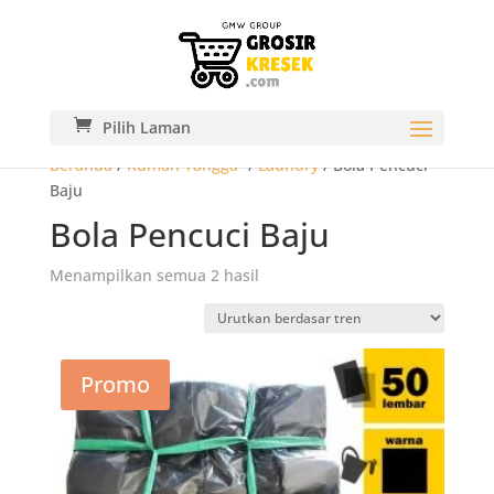
Pilih Laman
Beranda
/
Rumah Tangga-
/
Laundry
/ Bola Pencuci
Baju
Bola Pencuci Baju
Diurutkan
Menampilkan semua 2 hasil
menurut
popularitas
Promo