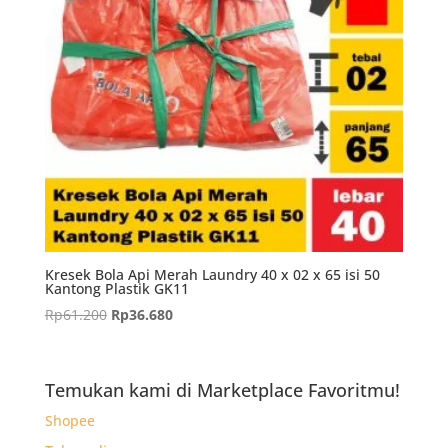
Kresek Bola Api Merah Laundry 40 x 02 x 65 isi 50
Kantong Plastik GK11
Harga
Harga
Rp
61.200
Rp
36.680
aslinya
saat
adalah:
ini
Rp61.200.
adalah:
Temukan kami di Marketplace Favoritmu!
Rp36.680.
Shopee