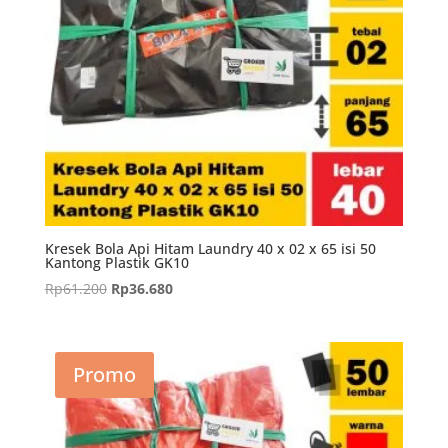
Kresek Bola Api Hitam Laundry 40 x 02 x 65 isi 50
Kantong Plastik GK10
Harga
Harga
Rp
61.200
Rp
36.680
aslinya
saat
adalah:
ini
Rp61.200.
adalah:
Promo
Rp36.680.