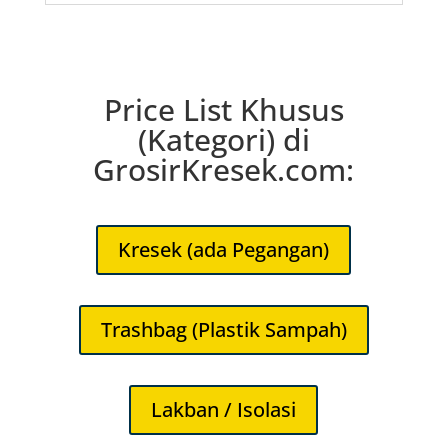
Price List Khusus
(Kategori) di
GrosirKresek.com:
Kresek (ada Pegangan)
Trashbag (Plastik Sampah)
Lakban / Isolasi